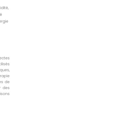
idité,
té
ergie
ctes
lisés
ques,
apie
es de
er des
sons