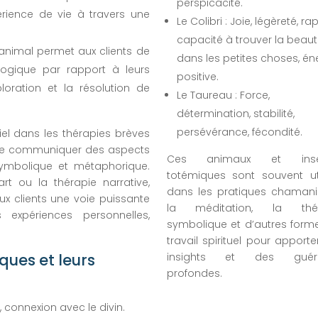
perspicacité.
érience de vie à travers une
Le Colibri : Joie, légèreté, rap
capacité à trouver la beau
animal permet aux clients de
dans les petites choses, én
logique par rapport à leurs
positive.
ploration et la résolution de
Le Taureau : Force,
détermination, stabilité,
persévérance, fécondité.
el dans les thérapies brèves
t de communiquer des aspects
Ces animaux et inse
symbolique et métaphorique.
totémiques sont souvent uti
rt ou la thérapie narrative,
dans les pratiques chamani
ux clients une voie puissante
la méditation, la thér
expériences personnelles,
symbolique et d’autres form
travail spirituel pour apport
ques et leurs
insights et des guéri
profondes.
té, connexion avec le divin.