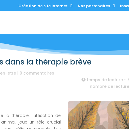
Création de site internet
Nos partenaires
Inscr
 dans la thérapie brève
ien-être
|
0 commentaires
temps de lecture ~
nombre de lectur
a thérapie, l’utilisation de
animal, joue un rôle crucial
 des défis personnels. Les