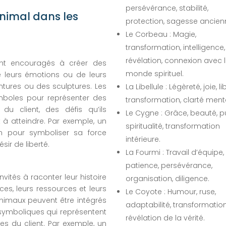
persévérance, stabilité,
nimal dans les
protection, sagesse ancien
Le Corbeau : Magie,
transformation, intelligence,
révélation, connexion avec 
sont encouragés à créer des
monde spirituel.
e leurs émotions ou de leurs
ntures ou des sculptures. Les
La Libellule : Légèreté, joie, li
mboles pour représenter des
transformation, clarté ment
du client, des défis qu’ils
Le Cygne : Grâce, beauté, pu
t à atteindre. Par exemple, un
spiritualité, transformation
on pour symboliser sa force
intérieure.
sir de liberté.
La Fourmi : Travail d’équipe,
patience, persévérance,
nvités à raconter leur histoire
organisation, diligence.
es, leurs ressources et leurs
Le Coyote : Humour, ruse,
animaux peuvent être intégrés
adaptabilité, transformation
ymboliques qui représentent
révélation de la vérité.
es du client. Par exemple, un