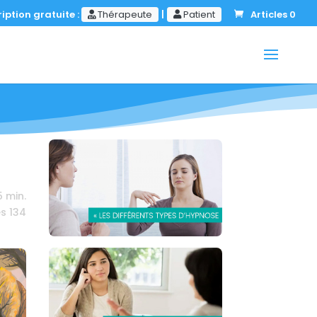
iption gratuite :
Thérapeute
|
Patient
Articles 0
5
min.
es
134