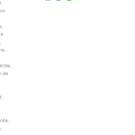
,
ion
e,
té.
,
ne,
trôle,
n de
,
nité,
,