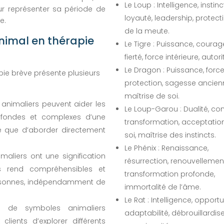
Le Loup : Intelligence, instinct
our représenter sa période de
loyauté, leadership, protect
e.
de la meute.
animal en thérapie
Le Tigre : Puissance, courag
fierté, force intérieure, autori
Le Dragon : Puissance, force
pie brève présente plusieurs
protection, sagesse ancien
maîtrise de soi.
animaliers peuvent aider les
Le Loup-Garou : Dualité, con
ofondes et complexes d’une
transformation, acceptatio
e que d’aborder directement
soi, maîtrise des instincts.
Le Phénix : Renaissance,
liers ont une signification
résurrection, renouvellement
es rend compréhensibles et
transformation profonde,
 personnes, indépendamment de
immortalité de l’âme.
Le Rat : Intelligence, opportu
ion de symboles animaliers
adaptabilité, débrouillardise
lients d’explorer différents