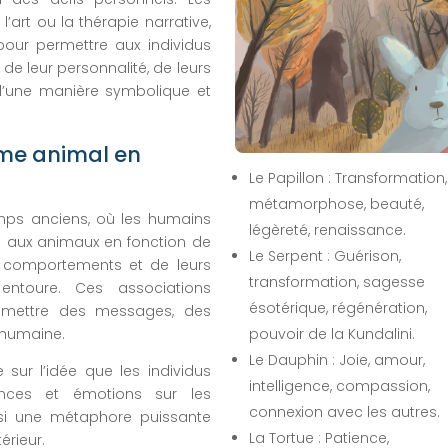
l’art ou la thérapie narrative,
our permettre aux individus
e leur personnalité, de leurs
d’une manière symbolique et
me animal en
Le Papillon : Transformation,
métamorphose, beauté,
ps anciens, où les humains
légèreté, renaissance.
es aux animaux en fonction de
Le Serpent : Guérison,
rs comportements et de leurs
transformation, sagesse
entoure. Ces associations
ésotérique, régénération,
nsmettre des messages, des
e humaine.
pouvoir de la Kundalini.
Le Dauphin : Joie, amour,
sur l’idée que les individus
intelligence, compassion,
ences et émotions sur les
connexion avec les autres.
nsi une métaphore puissante
La Tortue : Patience,
érieur.