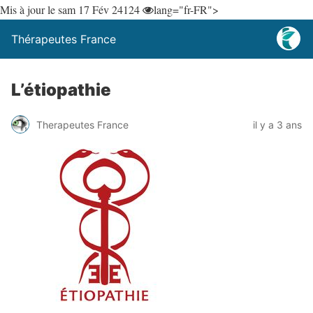
Mis à jour le sam 17 Fév 24
124
lang="fr-FR">
Thérapeutes France
L’étiopathie
Therapeutes France
il y a 3 ans