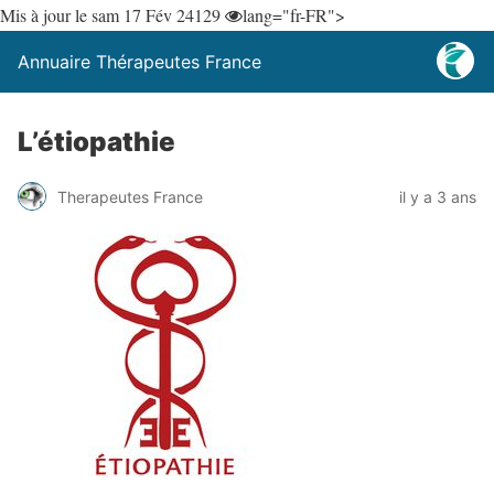
Mis à jour le sam 17 Fév 24
129
lang="fr-FR">
Annuaire Thérapeutes France
L’étiopathie
Therapeutes France
il y a 3 ans