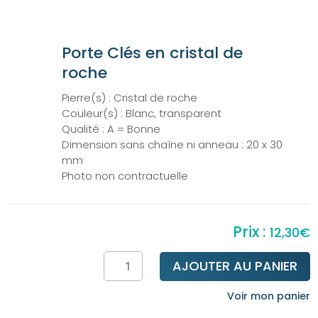
Porte Clés en cristal de
roche
Pierre(s) : Cristal de roche
Couleur(s) : Blanc, transparent
Qualité : A = Bonne
Dimension sans chaîne ni anneau : 20 x 30
mm
Photo non contractuelle
12,30
€
quantité
AJOUTER AU PANIER
de
Porte
Voir mon panier
clés