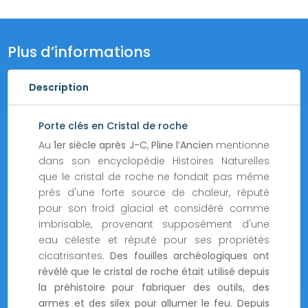
en
Cristal
de
Plus d’informations
roche
Description
Porte clés en Cristal de roche
Au
1er siècle après J-C
,
Pline l’Ancien
mentionne
dans son encyclopédie Histoires Naturelles
que le cristal de roche ne fondait pas même
près d'une forte source de chaleur, réputé
pour son froid glacial et considéré comme
imbrisable, provenant supposément d'une
eau céleste et réputé pour ses propriétés
cicatrisantes.
Des fouilles archéologiques ont
révélé que le cristal de roche était utilisé depuis
la préhistoire pour fabriquer des outils, des
armes et des silex pour allumer le feu
.
Depuis