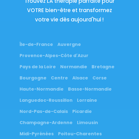
Trouvez LA thérapie parfaite pour
VOTRE bien-être et transformez
votre vie dès aujourd'hui !
Île-de-France
Auvergne
Provence-Alpes-Côte d'Azur
Pays de la Loire
Normandie
Bretagne
Bourgogne
Centre
Alsace
Corse
Haute-Normandie
Basse-Normandie
Languedoc-Roussillon
Lorraine
Nord-Pas-de-Calais
Picardie
Champagne-Ardenne
Limousin
Midi-Pyrénées
Poitou-Charentes