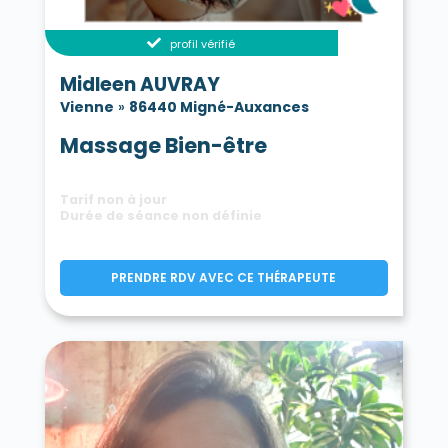
profil vérifié
Midleen AUVRAY
Vienne
»
86440 Migné-Auxances
Massage Bien-être
Tarif non à jour
Durée de séance non définie
PRENDRE RDV AVEC CE THÉRAPEUTE