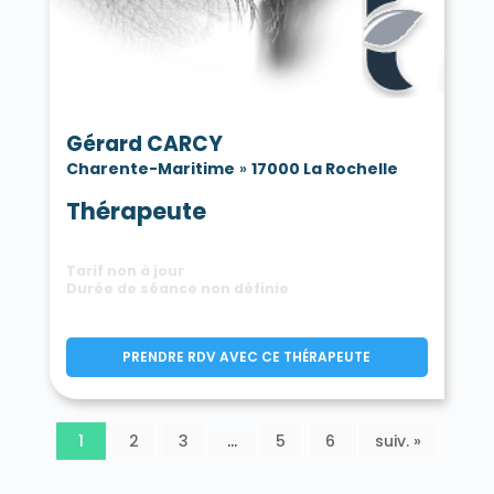
Gérard CARCY
Charente-Maritime
»
17000 La Rochelle
Thérapeute
Tarif non à jour
Durée de séance non définie
PRENDRE RDV AVEC CE THÉRAPEUTE
1
2
3
…
5
6
suiv. »