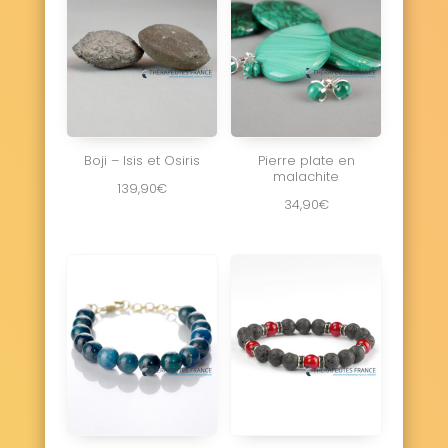
Boji – Isis et Osiris
Pierre plate en
malachite
139,90
€
34,90
€