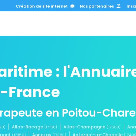
Création de site internet
Nos partenaires
Inscr
itime : l'Annuair
-France
érapeute en Poitou-Char
Allas-Bocage
Allas-Champagne
Ana
90)
(17150)
(17500)
epont
Annezay
Antezant-la-Chapelle
(17350)
(17380)
(17400