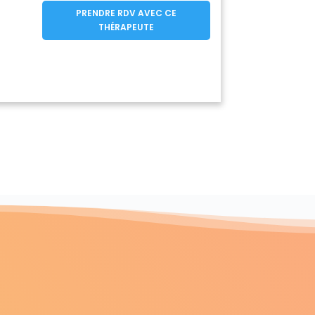
oûts
(17150)
PRENDRE RDV AVEC CE
Saint-Germain-de-Lusignan
(17500)
THÉRAPEUTE
dre
(17240)
Saint-Hippolyte
)
(17430)
en-de-l'Escap
(17400)
aint-Léger
Saint-Loup
(17800)
(17380)
Saint-Martial-de-Mirambeau
(17150)
Martin-de-Coux
(17360)
'Aunis
(17220)
t-Palais-de-Négrignac
(17210)
Amilly
(17700)
erre-du-Palais
(17270)
-de-Benet
(17600)
veur-d'Aunis
(17540)
éverin-sur-Boutonne
(17330)
Saint-Sorlin-de-Conac
17260)
(17150)
s-de-Conac
(17150)
gnes
(17510)