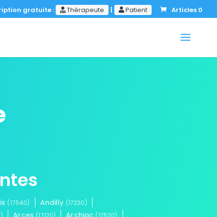
iption gratuite :
Thérapeute
|
Patient
Articles 0
e
entes
is
Andilly
(17540)
(17230)
Arces
Archiac
)
(17120)
(17520)