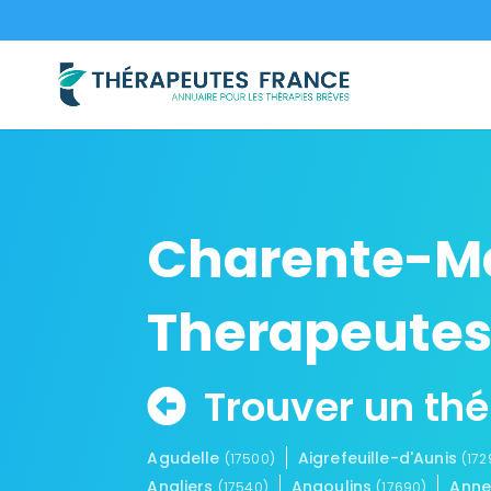
Charente-Mar
Therapeutes
Trouver un th
Agudelle
Aigrefeuille-d'Aunis
(17500)
(172
Angliers
Angoulins
Ann
(17540)
(17690)