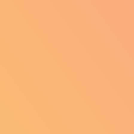
Seigné
Semillac
00)
(17510)
(17150)
Soubran
)
(17150)
lebourg
(17350)
aims
Thairé
(17120)
(17290)
Charente
Torxé
(17430)
(17380)
La Vallée
Vandré
(17250)
(17700)
ux
Vergné
(17300)
(17330)
-les-Bois
La Villedieu
(17770)
(17470)
uture
Vinax
(17510)
(17510)