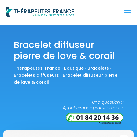
Bracelet diffuseur
pierre de lave & corail
Therapeutes-France
›
Boutique
›
Bracelets
›
Bracelets diffuseurs
› Bracelet diffuseur pierre
de lave & corail
Une question ?
Appelez-nous gratuitement !