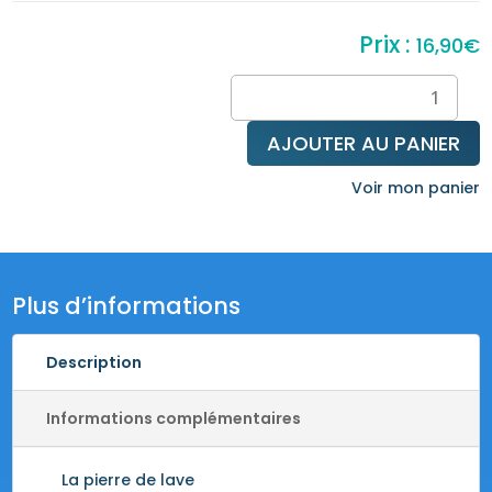
16,90
€
quantité
de
Bracelet
AJOUTER AU PANIER
diffuseur
pierre
Voir mon panier
de
lave
&
corail
Plus d’informations
Description
Informations complémentaires
La pierre de lave