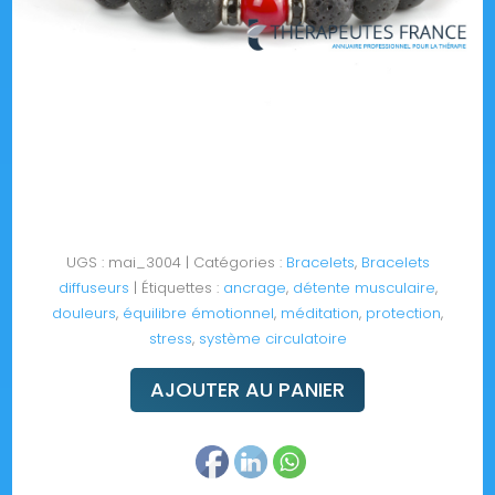
UGS :
mai_3004
Catégories :
Bracelets
,
Bracelets
diffuseurs
Étiquettes :
ancrage
,
détente musculaire
,
douleurs
,
équilibre émotionnel
,
méditation
,
protection
,
stress
,
système circulatoire
AJOUTER AU PANIER