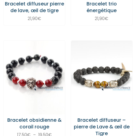
Bracelet diffuseur pierre
Bracelet trio
de lave, œil de tigre
énergétique
21,90
€
21,90
€
Bracelet obsidienne &
Bracelet diffuseur –
corail rouge
pierre de Lave & œil de
Tigre
Plage
17,50
€
–
19,50
€