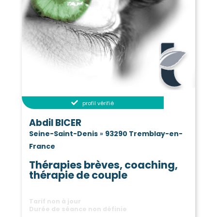
profil vérifié
Abdil BICER
Seine-Saint-Denis
»
93290 Tremblay-en-
France
Thérapies brèves, coaching,
thérapie de couple
Tarif non à jour
Durée de séance non définie