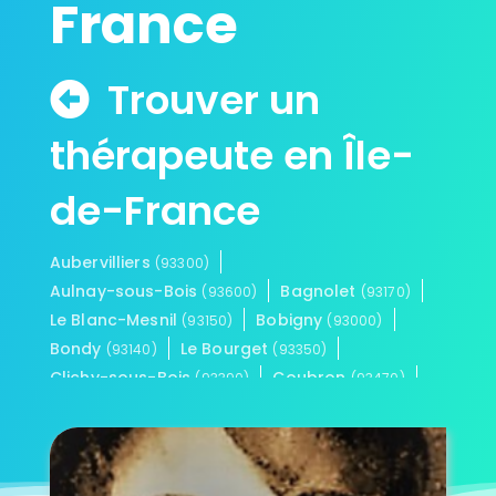
France
Trouver un
thérapeute en Île-
de-France
Aubervilliers
(93300)
Aulnay-sous-Bois
Bagnolet
(93600)
(93170)
Le Blanc-Mesnil
Bobigny
(93150)
(93000)
Bondy
Le Bourget
(93140)
(93350)
Clichy-sous-Bois
Coubron
(93390)
(93470)
La Courneuve
Drancy
(93120)
(93700)
Dugny
Épinay-sur-Seine
(93440)
(93800)
Gagny
Gournay-sur-Marne
(93220)
(93460)
L'Île-Saint-Denis
Les Lilas
(93450)
(93260)