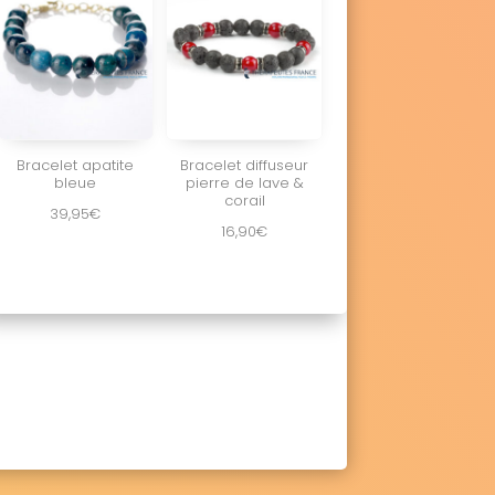
Bracelet apatite
Bracelet diffuseur
bleue
pierre de lave &
corail
39,95
€
16,90
€