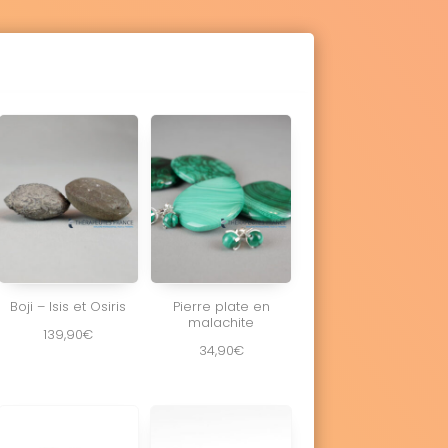
Boji – Isis et Osiris
Pierre plate en
malachite
139,90
€
34,90
€