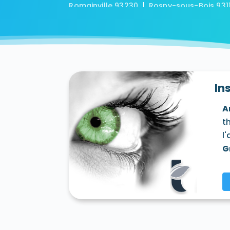
Romainville 93230
Rosny-sous-Bois 931
Tremblay-en-France 93290
Vaujours 9
In
A
t
l
G