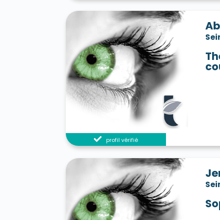
Ab
Sei
Th
co
profil vérifié
Je
Sei
So