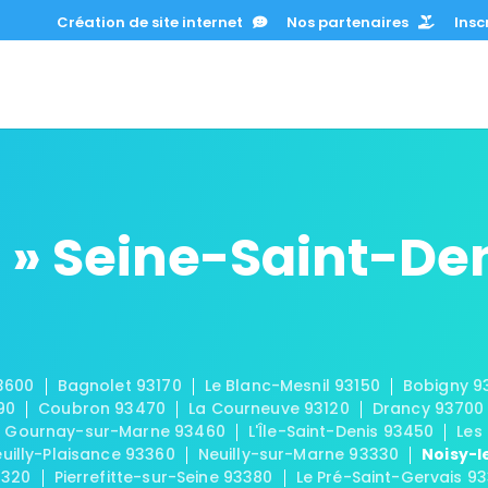
Création de site internet
Nos partenaires
Inscr
» Seine-Saint-Den
3600
Bagnolet 93170
Le Blanc-Mesnil 93150
Bobigny 9
90
Coubron 93470
La Courneuve 93120
Drancy 93700
Gournay-sur-Marne 93460
L'Île-Saint-Denis 93450
Les
uilly-Plaisance 93360
Neuilly-sur-Marne 93330
Noisy-l
3320
Pierrefitte-sur-Seine 93380
Le Pré-Saint-Gervais 93