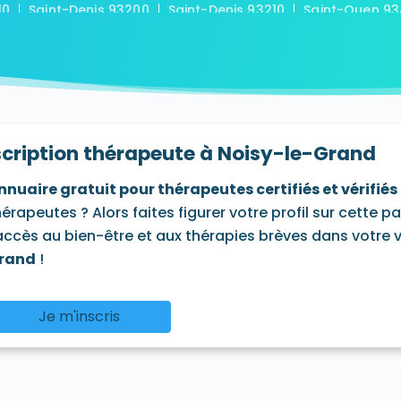
10
Saint-Denis 93200
Saint-Denis 93210
Saint-Ouen 9
3410
Villemomble 93250
Villepinte 93420
Villetaneuse
scription thérapeute à Noisy-le-Grand
nnuaire gratuit pour thérapeutes certifiés et vérifiés
hérapeutes ? Alors faites figurer votre profil sur cette p
'accès au bien-être et aux thérapies brèves dans votre vi
rand
!
Je m'inscris