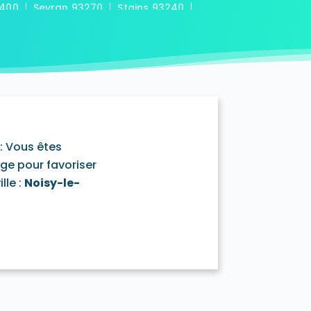
3400
Sevran 93270
Stains 93240
 93430
: Vous êtes
age pour favoriser
lle :
Noisy-le-