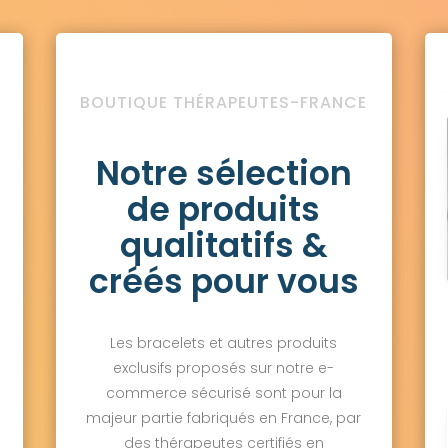
BOUTIQUE THÉRAPEUTES-FRANCE
Notre sélection
de produits
qualitatifs &
créés pour vous
Les bracelets et autres produits
exclusifs proposés sur notre e-
commerce sécurisé sont pour la
majeur partie fabriqués en France, par
des thérapeutes certifiés en