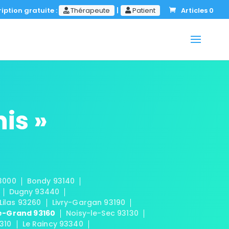
iption gratuite :
Thérapeute
|
Patient
Articles 0
is »
3000
Bondy 93140
Dugny 93440
 Lilas 93260
Livry-Gargan 93190
e-Grand 93160
Noisy-le-Sec 93130
310
Le Raincy 93340