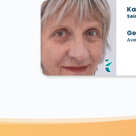
Ka
Sei
Ge
Ave