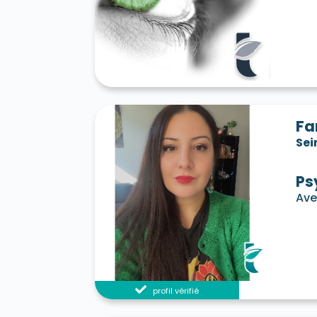
Fa
Sei
Ps
Ave
profil vérifié