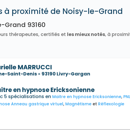
és à proximité de Noisy-le-Grand
le-Grand 93160
urs thérapeutes, certifiés et
les mieux notés
, à proxim
rielle MARRUCCI
ne-Saint-Denis
»
93190 Livry-Gargan
itre en hypnose Ericksonienne
c 5 spécialisations en
Maitre en hypnose Ericksonienne
PN
nose Anneau gastrique virtuel
Magnétisme
Réflexologie