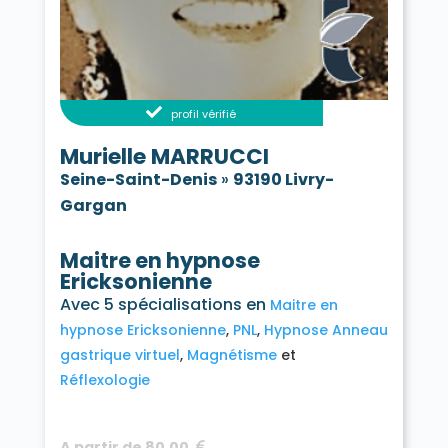
profil vérifié
Murielle MARRUCCI
Seine-Saint-Denis
»
93190 Livry-
Gargan
Maitre en hypnose
Ericksonienne
Avec 5 spécialisations en
Maitre en
hypnose Ericksonienne
PNL
Hypnose Anneau
gastrique virtuel
Magnétisme
Réflexologie
A partir de 80,00