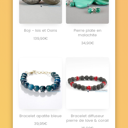
Boji – Isis et Osiris
Pierre plate en
malachite
139,90
€
34,90
€
Bracelet apatite bleue
Bracelet diffuseur
pierre de lave & corail
39,95
€