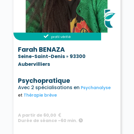
profil vérifié
Farah BENAZA
Seine-Saint-Denis
»
93300
Aubervilliers
Psychopratique
Avec 2 spécialisations en
Psychanalyse
Thérapie brève
A partir de 60,00
Durée de séance ~60 min.