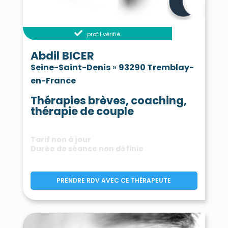
profil vérifié
Abdil BICER
Seine-Saint-Denis
»
93290 Tremblay-
en-France
Thérapies brèves, coaching,
thérapie de couple
Tarif non à jour
Durée de séance non définie
PRENDRE RDV AVEC CE THÉRAPEUTE