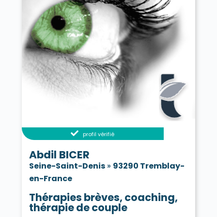
Vaujours 93410
Villemomble 93250
Villepinte 93420
Villetaneuse 93430
profil vérifié
Abdil BICER
Seine-Saint-Denis
»
93290 Tremblay-
en-France
Thérapies brèves, coaching,
thérapie de couple