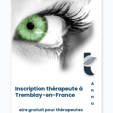
A
Inscription thérapeute à
n
Tremblay-en-France
n
u
aire gratuit pour thérapeutes