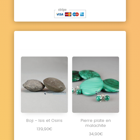
Boji – Isis et Osiris
Pierre plate en
malachite
139,90
€
34,90
€