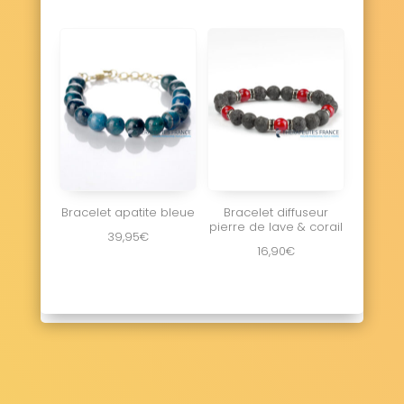
Bracelet apatite bleue
Bracelet diffuseur
pierre de lave & corail
39,95
€
16,90
€