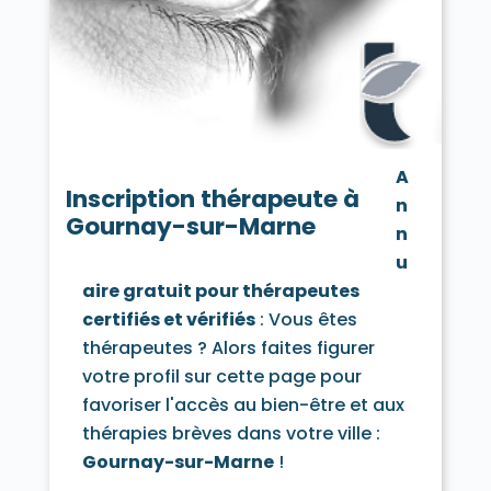
Vaujours 93410
Villemomble 93250
Villepinte 93420
Villetaneuse 93430
A
Inscription thérapeute à
n
Gournay-sur-Marne
n
u
aire gratuit pour thérapeutes
certifiés et vérifiés
: Vous êtes
thérapeutes ? Alors faites figurer
votre profil sur cette page pour
favoriser l'accès au bien-être et aux
thérapies brèves dans votre ville :
Gournay-sur-Marne
!