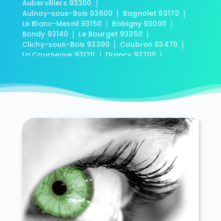
Aubervilliers 93300
Aulnay-sous-Bois 93600
Bagnolet 93170
Le Blanc-Mesnil 93150
Bobigny 93000
Bondy 93140
Le Bourget 93350
Clichy-sous-Bois 93390
Coubron 93470
La Courneuve 93120
Drancy 93700
Dugny 93440
Épinay-sur-Seine 93800
Gagny 93220
Gournay-sur-Marne 93460
L'Île-Saint-Denis 93450
Les Lilas 93260
Livry-Gargan 93190
Montfermeil 93370
Montreuil 93100
Neuilly-Plaisance 93360
Neuilly-sur-Marne 93330
Noisy-le-Grand 93160
Noisy-le-Sec 93130
Pantin 93500
Les Pavillons-sous-Bois 93320
Pierrefitte-sur-Seine 93380
Le Pré-Saint-Gervais 93310
Le Raincy 93340
Romainville 93230
Rosny-sous-Bois 93110
Saint-Denis 93200
Saint-Denis 93210
Saint-Ouen 93400
Sevran 93270
Stains 93240
Tremblay-en-France 93290