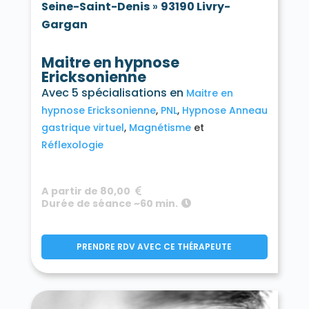
Seine-Saint-Denis
»
93190 Livry-
Gargan
Maitre en hypnose
Ericksonienne
Avec 5 spécialisations en
Maitre en
hypnose Ericksonienne
PNL
Hypnose Anneau
gastrique virtuel
Magnétisme
Réflexologie
A partir de 80,00
Durée de séance ~60 min.
PRENDRE RDV AVEC CE THÉRAPEUTE