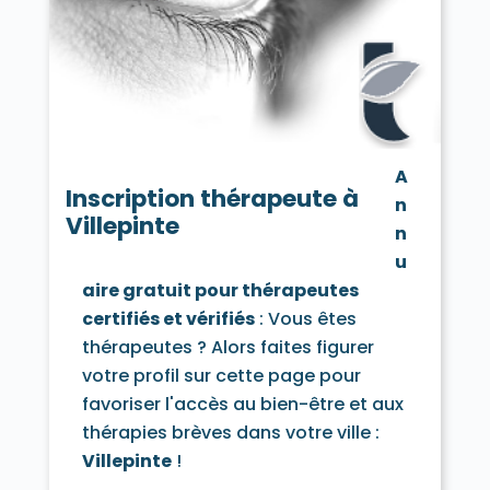
Vaujours 93410
Villemomble 93250
Villepinte 93420
Villetaneuse 93430
A
Inscription thérapeute à
n
Villepinte
n
u
aire gratuit pour thérapeutes
certifiés et vérifiés
: Vous êtes
thérapeutes ? Alors faites figurer
votre profil sur cette page pour
favoriser l'accès au bien-être et aux
thérapies brèves dans votre ville :
Villepinte
!