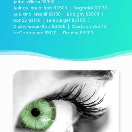
Aubervilliers 93300
Aulnay-sous-Bois 93600
Bagnolet 93170
Le Blanc-Mesnil 93150
Bobigny 93000
Bondy 93140
Le Bourget 93350
Clichy-sous-Bois 93390
Coubron 93470
La Courneuve 93120
Drancy 93700
Dugny 93440
Épinay-sur-Seine 93800
Gagny 93220
Gournay-sur-Marne 93460
L'Île-Saint-Denis 93450
Les Lilas 93260
Livry-Gargan 93190
Montfermeil 93370
Montreuil 93100
Neuilly-Plaisance 93360
Neuilly-sur-Marne 93330
Noisy-le-Grand 93160
Noisy-le-Sec 93130
Pantin 93500
Les Pavillons-sous-Bois 93320
Pierrefitte-sur-Seine 93380
Le Pré-Saint-Gervais 93310
Le Raincy 93340
Romainville 93230
Rosny-sous-Bois 93110
Saint-Denis 93200
Saint-Denis 93210
Saint-Ouen 93400
Sevran 93270
Stains 93240
Tremblay-en-France 93290