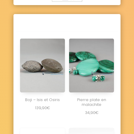
Boji – Isis et Osiris
Pierre plate en
malachite
139,90
€
34,90
€