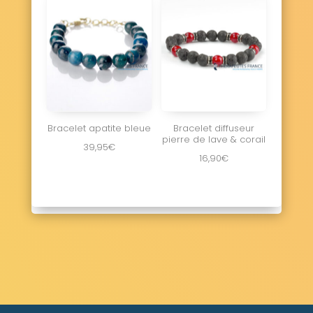
Bracelet apatite bleue
Bracelet diffuseur
pierre de lave & corail
39,95
€
16,90
€