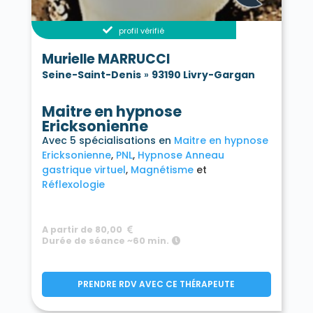
profil vérifié
Murielle MARRUCCI
Seine-Saint-Denis
»
93190 Livry-Gargan
Maitre en hypnose
Ericksonienne
Avec 5 spécialisations en
Maitre en hypnose
Ericksonienne
PNL
Hypnose Anneau
gastrique virtuel
Magnétisme
Réflexologie
A partir de 80,00
Durée de séance ~60 min.
PRENDRE RDV AVEC CE THÉRAPEUTE