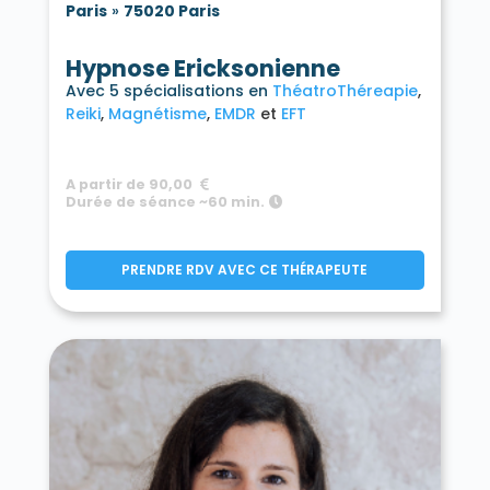
Paris
»
75020 Paris
Hypnose Ericksonienne
Avec 5 spécialisations en
ThéatroThéreapie
Reiki
Magnétisme
EMDR
EFT
A partir de 90,00
Durée de séance ~60 min.
PRENDRE RDV AVEC CE THÉRAPEUTE