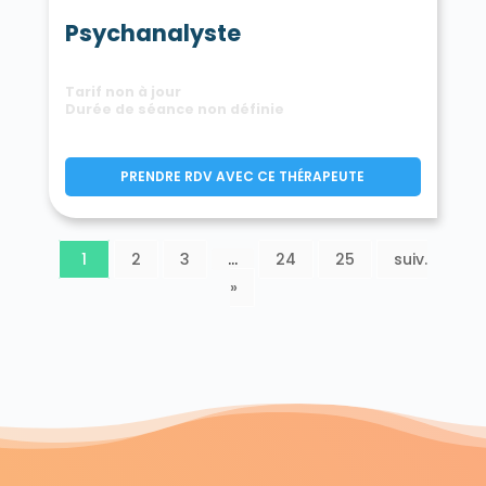
Psychanalyste
Tarif non à jour
Durée de séance non définie
PRENDRE RDV AVEC CE THÉRAPEUTE
1
2
3
…
24
25
suiv.
»