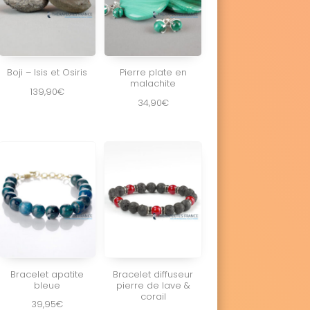
Boji – Isis et Osiris
Pierre plate en
malachite
139,90
€
34,90
€
Bracelet apatite
Bracelet diffuseur
bleue
pierre de lave &
corail
39,95
€