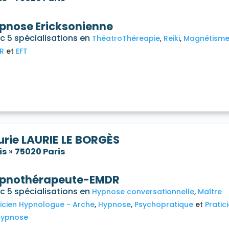
pnose Ericksonienne
c 5 spécialisations en
ThéatroThéreapie
Reiki
Magnétism
R
EFT
urie LAURIE LE BORGÈS
is
»
75020 Paris
pnothérapeute-EMDR
c 5 spécialisations en
Hypnose conversationnelle
Maître
ticien Hypnologue - Arche
Hypnose
Psychopratique
Pratic
hypnose