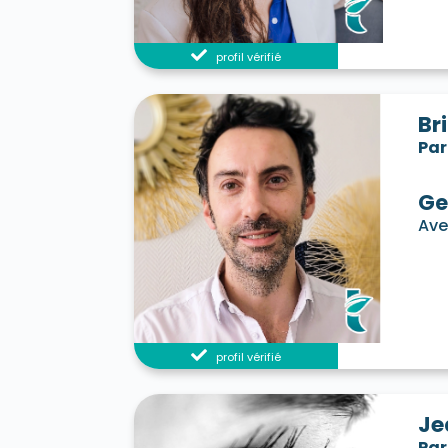
profil vérifié
Br
Par
Ge
Ave
profil vérifié
Je
Par