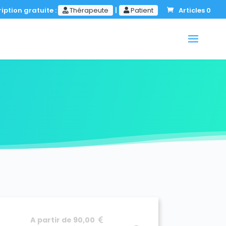
iption gratuite :
Thérapeute
|
Patient
Articles 0
A partir de 90,00