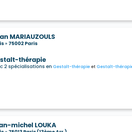
ian MARIAUZOULS
is
»
75002 Paris
stalt-thérapie
c 2 spécialisations en
Gestalt-thérapie
Gestalt-thérapi
an-michel LOUKA
is
»
75013 Paris (13ème Arr.)