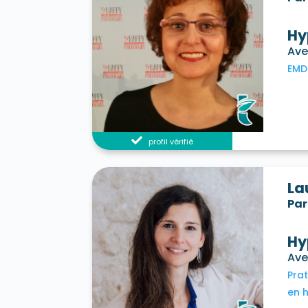
Hy
Ave
EMD
profil vérifié
La
Par
Hy
Ave
Pra
en 