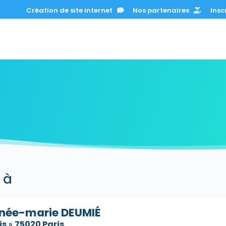
Création de site internet
Nos partenaires
Inscr
 à
née-marie DEUMIÉ
is
»
75020 Paris