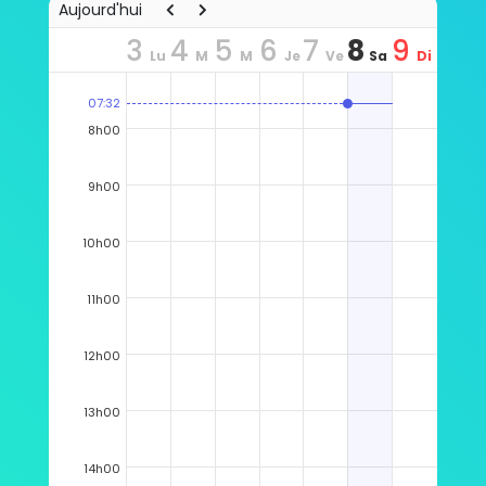
Aujourd'hui
3
4
5
6
7
8
9
Lu
M
M
Je
Ve
Sa
Di
n
ar
er
u
n
m
m
07:32
8h00
9h00
10h00
11h00
12h00
13h00
14h00