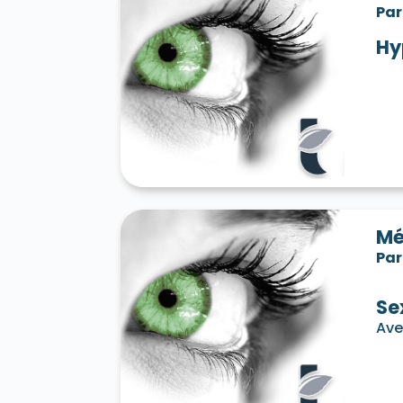
Par
Hy
Mé
Par
Se
Ave