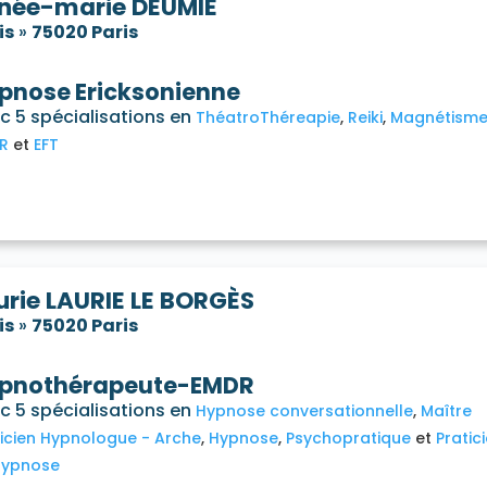
née-marie DEUMIÉ
is
»
75020 Paris
pnose Ericksonienne
c 5 spécialisations en
ThéatroThéreapie
Reiki
Magnétism
R
EFT
urie LAURIE LE BORGÈS
is
»
75020 Paris
pnothérapeute-EMDR
c 5 spécialisations en
Hypnose conversationnelle
Maître
ticien Hypnologue - Arche
Hypnose
Psychopratique
Pratic
hypnose