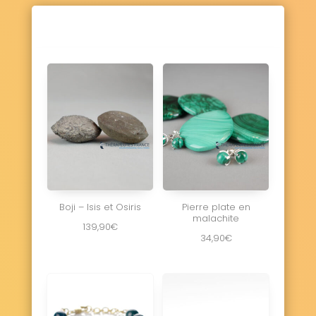
Boji – Isis et Osiris
Pierre plate en
malachite
139,90
€
34,90
€