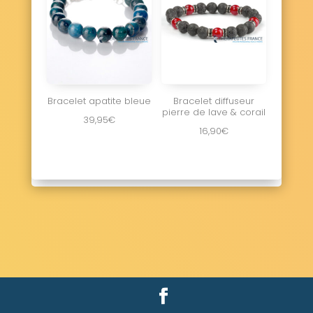
Bracelet apatite bleue
Bracelet diffuseur
pierre de lave & corail
39,95
€
16,90
€