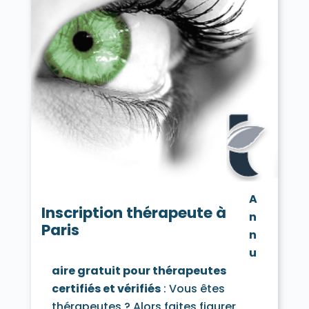
A
Inscription thérapeute à
n
Paris
n
u
aire gratuit pour thérapeutes
certifiés et vérifiés
: Vous êtes
thérapeutes ? Alors faites figurer