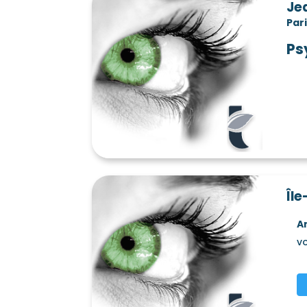
Je
Par
Ps
Île
A
vo