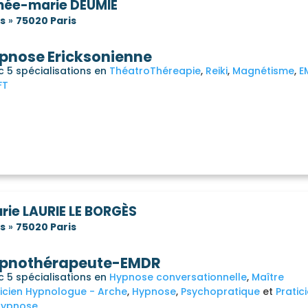
née-marie DEUMIÉ
is
»
75020 Paris
pnose Ericksonienne
c 5 spécialisations en
ThéatroThéreapie
Reiki
Magnétisme
E
FT
urie LAURIE LE BORGÈS
is
»
75020 Paris
pnothérapeute-EMDR
c 5 spécialisations en
Hypnose conversationnelle
Maître
ticien Hypnologue - Arche
Hypnose
Psychopratique
Pratic
hypnose