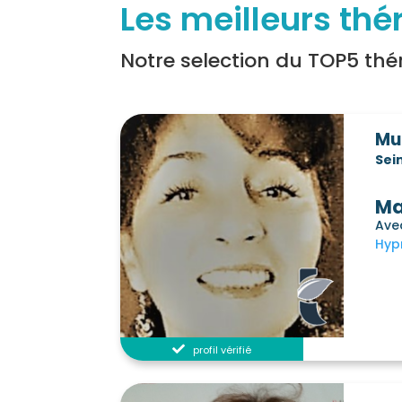
Les meilleurs th
Notre selection du TOP5 thér
Mu
Sei
Ma
Ave
Hyp
profil vérifié