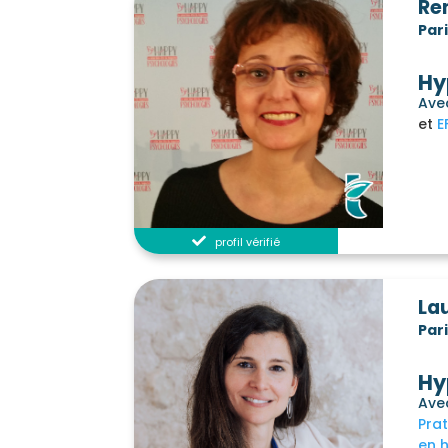
Re
Par
Hy
Ave
E
profil vérifié
La
Par
Hy
Ave
Pra
en 