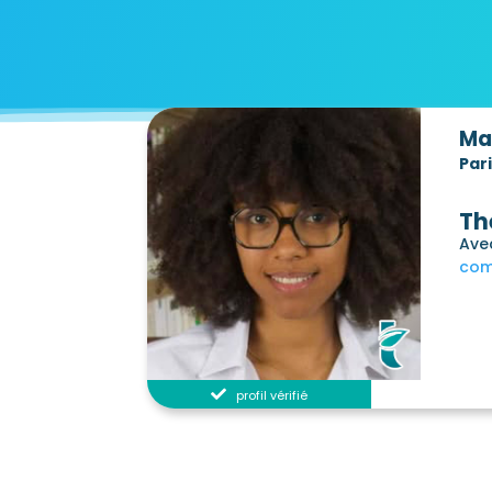
Ma
Par
Th
Avec
com
profil vérifié