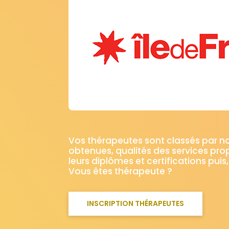
Vos thérapeutes sont classés par 
obtenues, qualités des services pro
leurs diplômes et certifications puis,
Vous êtes thérapeute ?
INSCRIPTION THÉRAPEUTES