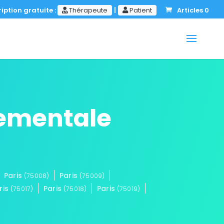
iption gratuite :
Thérapeute
|
Patient
Articles 0
tementale
Paris
Paris
(75008)
(75009)
ris
Paris
Paris
(75017)
(75018)
(75019)