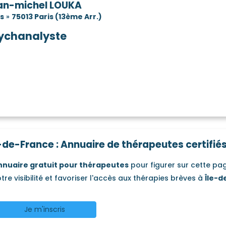
an-michel LOUKA
is
»
75013 Paris (13ème Arr.)
ychanalyste
-de-France : Annuaire de thérapeutes certifié
nnuaire gratuit pour thérapeutes
pour figurer sur cette p
tre visibilité et favoriser l'accès aux thérapies brèves à
Île-d
Je m'inscris