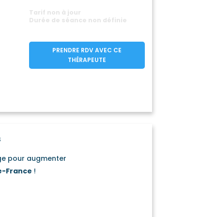
Tarif non à jour
Durée de séance non définie
PRENDRE RDV AVEC CE
THÉRAPEUTE
s
age pour augmenter
e-France
!