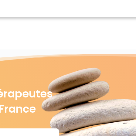
érapeutes
-France