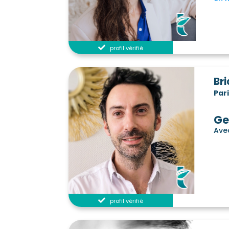
profil vérifié
Br
Par
Ge
Ave
profil vérifié