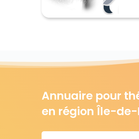
Annuaire pour th
en région Île-de