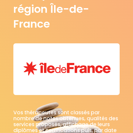
région Île-de-
France
Vos thérapeutes sont classés par
nombre de notes obtenues, qualités des
services proposés, affichage de leurs
diplômes et certifications puis, par date