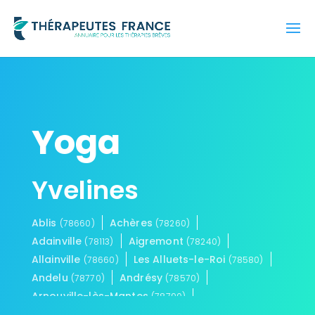
Yoga
Yvelines
Ablis
Achères
(78660)
(78260)
Adainville
Aigremont
(78113)
(78240)
Allainville
Les Alluets-le-Roi
(78660)
(78580)
Andelu
Andrésy
(78770)
(78570)
Arnouville-lès-Mantes
(78790)
Aubergenville
Auffargis