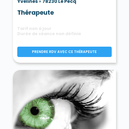
Yvelines
»
78230 Le Pecq
Thérapeute
Tarif non à jour
Durée de séance non définie
PRENDRE RDV AVEC CE THÉRAPEUTE