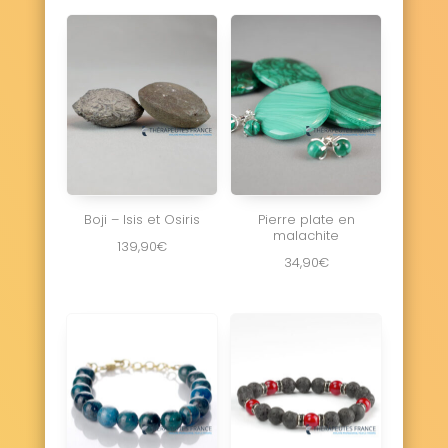
Boji – Isis et Osiris
Pierre plate en
malachite
139,90
€
34,90
€