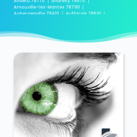
Andelu 78770
Andrésy 78570
Arnouville-lès-Mantes 78790
Aubergenville 78410
Auffargis 78610
Auffreville-Brasseuil 78930
Aulnay-sur-Mauldre 78126
Auteuil 78770
Autouillet 78770
Bailly 78870
Bazainville 78550
Bazemont 78580
Bazoches-sur-Guyonne 78490
Béhoust 78910
Bennecourt 78270
Beynes 78650
Blaru 78270
Boinville-en-Mantois 78930
Boinville-le-Gaillard 78660
Boinvilliers 78200
Bois-d'Arcy 78390
Boissets 78910
La Boissière-École 78125
Boissy-Mauvoisin 78200
Boissy-sans-Avoir 78490
Bonnelles 78830
Bonnières-sur-Seine 78270
Bouafle 78410
Bougival 78380
Bourdonné 78113
Breuil-Bois-Robert 78930
Bréval 78980
Les Bréviaires 78610
Brueil-en-Vexin 78440
Buc 78530
Buchelay 78200
Bullion 78830
Carrières-sous-Poissy 78955