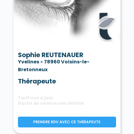
Sophie REUTENAUER
Yvelines
»
78960 Voisins-le-
Bretonneux
Thérapeute
Tarif non à jour
Durée de séance non définie
PRENDRE RDV AVEC CE THÉRAPEUTE