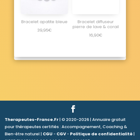
Bracelet apatite bleue
Bracelet diffuseur
pierre de lave & corail
39,95
€
16,90
€
Therapeutes-France.Fr
| © 2020-2026 | Annuaire gratuit
pour thérapeutes certifiés : Accompagnement, Coaching &
Bien-être naturel |
CGU
-
CGV
-
Politique de confidentialité
|