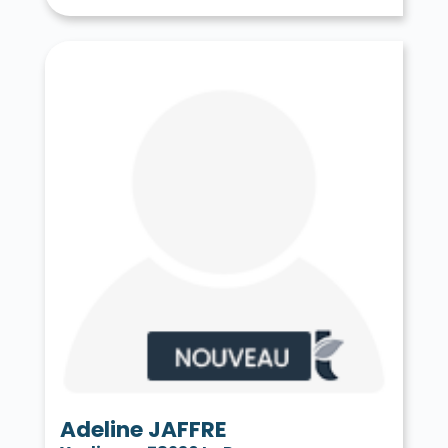
Tessancourt-sur-Aubette 78250
Thiverval-Grignon 78850
Thoiry 78770
Tilly 78790
Toussus-le-Noble 78117
Trappes 78190
Le Tremblay-sur-Mauldre 78490
Triel-sur-Seine 78510
Vaux-sur-Seine 78740
Vélizy-Villacoublay 78140
Verneuil-sur-Seine 78480
Vernouillet 78540
La Verrière 78320
Versailles 78000
Vert 78930
Le Vésinet 78110
Vicq 78490
Vieille-Église-en-Yvelines 78125
La Villeneuve-en-Chevrie 78270
Villennes-sur-Seine 78670
Villepreux 78450
Villette 78930
Villiers-le-Mahieu 78770
Villiers-Saint-Frédéric 78640
Viroflay 78220
Voisins-le-Bretonneux 78960
Adeline JAFFRE