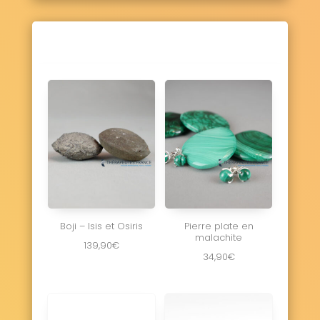
Boji – Isis et Osiris
Pierre plate en
malachite
139,90
€
34,90
€