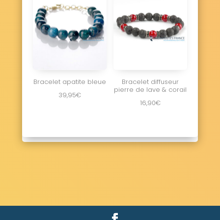
Bracelet apatite bleue
Bracelet diffuseur
pierre de lave & corail
39,95
€
16,90
€