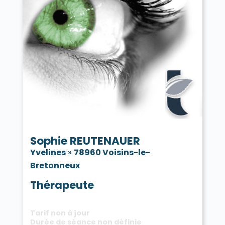
Sophie REUTENAUER
Yvelines
»
78960 Voisins-le-
Bretonneux
Thérapeute
Tarif non à jour
Durée de séance non définie