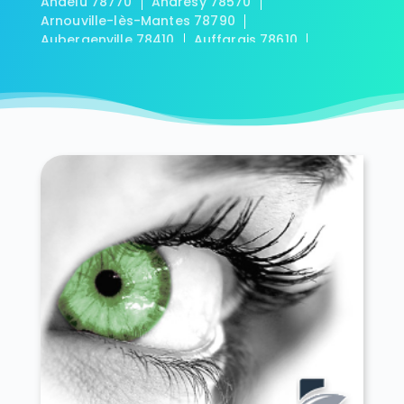
Andelu 78770
Andrésy 78570
Arnouville-lès-Mantes 78790
Aubergenville 78410
Auffargis 78610
Auffreville-Brasseuil 78930
Aulnay-sur-Mauldre 78126
Auteuil 78770
Autouillet 78770
Bailly 78870
Bazainville 78550
Bazemont 78580
Bazoches-sur-Guyonne 78490
Béhoust 78910
Bennecourt 78270
Beynes 78650
Blaru 78270
Boinville-en-Mantois 78930
Boinville-le-Gaillard 78660
Boinvilliers 78200
Bois-d'Arcy 78390
Boissets 78910
La Boissière-École 78125
Boissy-Mauvoisin 78200
Boissy-sans-Avoir 78490
Bonnelles 78830
Bonnières-sur-Seine 78270
Bouafle 78410
Bougival 78380
Bourdonné 78113
Breuil-Bois-Robert 78930
Bréval 78980
Les Bréviaires 78610
Brueil-en-Vexin 78440
Buc 78530
Buchelay 78200
Bullion 78830
Carrières-sous-Poissy 78955