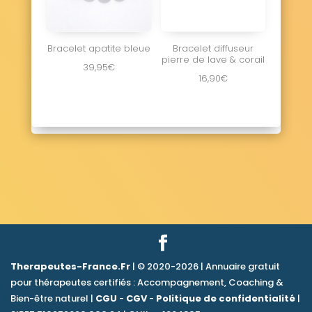
Bracelet apatite bleue
Bracelet diffuseur
pierre de lave & corail
39,95
€
16,90
€
Therapeutes-France.Fr
| © 2020-2026 | Annuaire gratuit
pour thérapeutes certifiés : Accompagnement, Coaching &
Bien-être naturel |
CGU
-
CGV
-
Politique de confidentialité
|