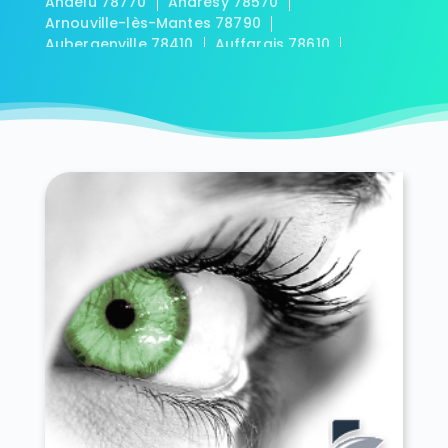
Andelu 78770
Andrésy 78570
Arnouville-lès-Mantes 78790
Aubergenville 78410
Auffargis 78610
Auffreville-Brasseuil 78930
Aulnay-sur-Mauldre 78126
Auteuil 78770
Autouillet 78770
Bailly 78870
Bazainville 78550
Bazemont 78580
Bazoches-sur-Guyonne 78490
Béhoust 78910
Bennecourt 78270
Beynes 78650
Blaru 78270
Boinville-en-Mantois 78930
Boinville-le-Gaillard 78660
Boinvilliers 78200
Bois-d'Arcy 78390
Boissets 78910
La Boissière-École 78125
Boissy-Mauvoisin 78200
Boissy-sans-Avoir 78490
Bonnelles 78830
Bonnières-sur-Seine 78270
Bouafle 78410
Bougival 78380
Bourdonné 78113
Breuil-Bois-Robert 78930
Bréval 78980
Les Bréviaires 78610
Brueil-en-Vexin 78440
Buc 78530
Buchelay 78200
Bullion 78830
Carrières-sous-Poissy 78955