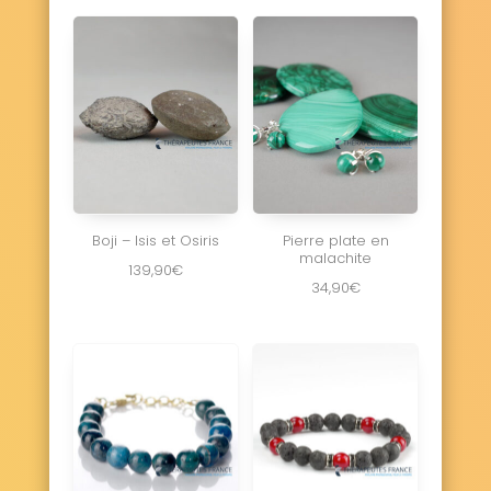
Boji – Isis et Osiris
Pierre plate en
malachite
139,90
€
34,90
€