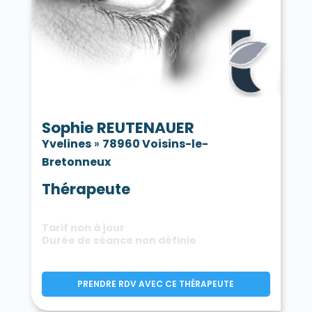
Sophie REUTENAUER
Yvelines
»
78960 Voisins-le-
Bretonneux
Thérapeute
Tarif non à jour
Durée de séance non définie
PRENDRE RDV AVEC CE THÉRAPEUTE