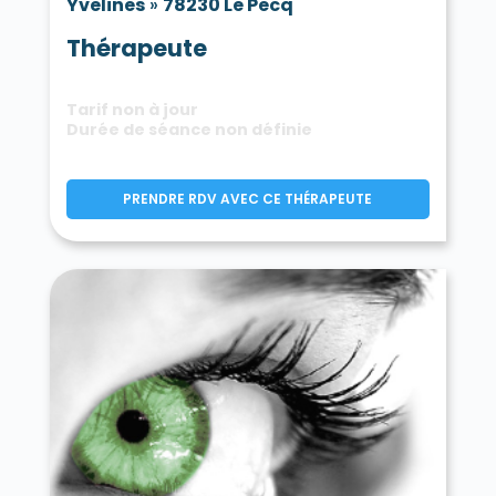
Yvelines
»
78230 Le Pecq
Thérapeute
Tarif non à jour
Durée de séance non définie
PRENDRE RDV AVEC CE THÉRAPEUTE