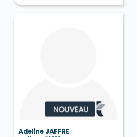
Tessancourt-sur-Aubette 78250
Thiverval-Grignon 78850
Thoiry 78770
Tilly 78790
Toussus-le-Noble 78117
Trappes 78190
Le Tremblay-sur-Mauldre 78490
Triel-sur-Seine 78510
Vaux-sur-Seine 78740
Vélizy-Villacoublay 78140
Verneuil-sur-Seine 78480
Vernouillet 78540
La Verrière 78320
Versailles 78000
Vert 78930
Le Vésinet 78110
Vicq 78490
Vieille-Église-en-Yvelines 78125
La Villeneuve-en-Chevrie 78270
Villennes-sur-Seine 78670
Villepreux 78450
Villette 78930
Villiers-le-Mahieu 78770
Villiers-Saint-Frédéric 78640
Viroflay 78220
Voisins-le-Bretonneux 78960
Adeline JAFFRE