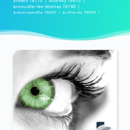
Andelu 78770
Andrésy 78570
Arnouville-lès-Mantes 78790
Aubergenville 78410
Auffargis 78610
Auffreville-Brasseuil 78930
Aulnay-sur-Mauldre 78126
Auteuil 78770
Autouillet 78770
Bailly 78870
Bazainville 78550
Bazemont 78580
Bazoches-sur-Guyonne 78490
Béhoust 78910
Bennecourt 78270
Beynes 78650
Blaru 78270
Boinville-en-Mantois 78930
Boinville-le-Gaillard 78660
Boinvilliers 78200
Bois-d'Arcy 78390
Boissets 78910
La Boissière-École 78125
Boissy-Mauvoisin 78200
Boissy-sans-Avoir 78490
Bonnelles 78830
Bonnières-sur-Seine 78270
Bouafle 78410
Bougival 78380
Bourdonné 78113
Breuil-Bois-Robert 78930
Bréval 78980
Les Bréviaires 78610
Brueil-en-Vexin 78440
Buc 78530
Buchelay 78200
Bullion 78830
Carrières-sous-Poissy 78955