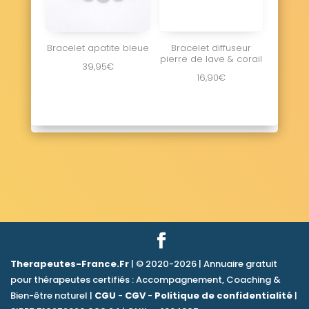
Bracelet apatite bleue
Bracelet diffuseur
pierre de lave & corail
39,95
€
16,90
€
Therapeutes-France.Fr
| © 2020-2026 | Annuaire gratuit
pour thérapeutes certifiés : Accompagnement, Coaching &
Bien-être naturel |
CGU
-
CGV
-
Politique de confidentialité
|