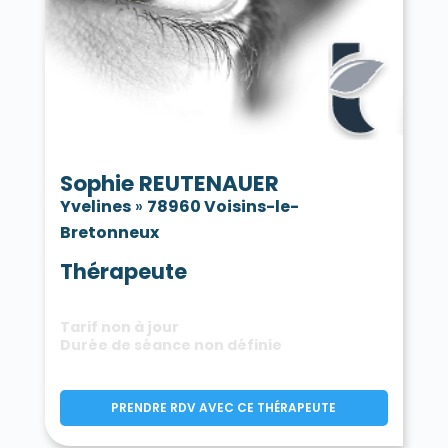
Sophie REUTENAUER
Yvelines
»
78960 Voisins-le-
Bretonneux
Thérapeute
Tarif non à jour
Durée de séance non définie
PRENDRE RDV AVEC CE THÉRAPEUTE