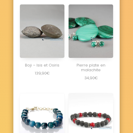
Boji – Isis et Osiris
Pierre plate en
malachite
139,90
€
34,90
€