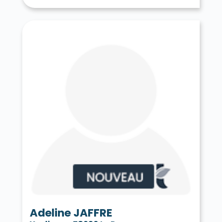
Tessancourt-sur-Aubette 78250
Thiverval-Grignon 78850
Thoiry 78770
Tilly 78790
Toussus-le-Noble 78117
Trappes 78190
Le Tremblay-sur-Mauldre 78490
Triel-sur-Seine 78510
Vaux-sur-Seine 78740
Vélizy-Villacoublay 78140
Verneuil-sur-Seine 78480
Vernouillet 78540
La Verrière 78320
Versailles 78000
Vert 78930
Le Vésinet 78110
Vicq 78490
Vieille-Église-en-Yvelines 78125
La Villeneuve-en-Chevrie 78270
Villennes-sur-Seine 78670
Villepreux 78450
Villette 78930
Villiers-le-Mahieu 78770
Villiers-Saint-Frédéric 78640
Viroflay 78220
Voisins-le-Bretonneux 78960
Adeline JAFFRE