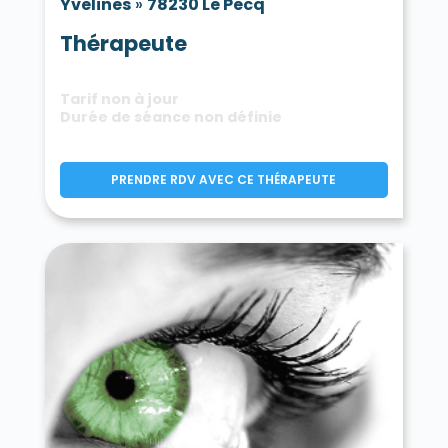
Yvelines
»
78230 Le Pecq
Thérapeute
Tarif non à jour
Durée de séance non définie
PRENDRE RDV AVEC CE THÉRAPEUTE