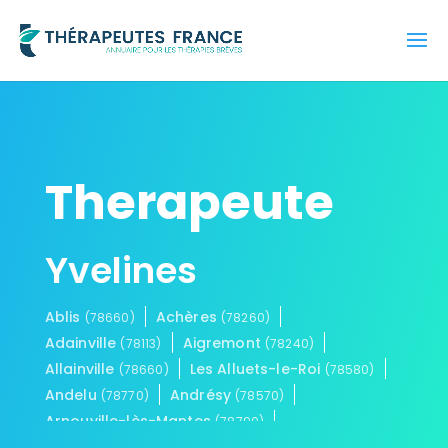
Therapeute
Yvelines
Ablis
Achères
(78660)
(78260)
Adainville
Aigremont
(78113)
(78240)
Allainville
Les Alluets-le-Roi
(78660)
(78580)
Andelu
Andrésy
(78770)
(78570)
Arnouville-lès-Mantes
(78790)
Aubergenville
Auffargis