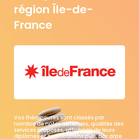
région Île-de-
France
Vos thérapeutes sont classés par
nombre de notes obtenues, qualités des
services proposés, affichage de leurs
diplômes et certifications puis, par date