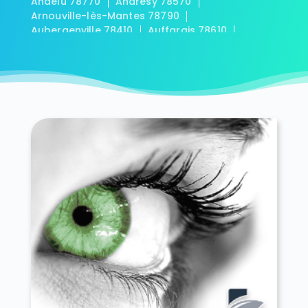
Andelu 78770
Andrésy 78570
Arnouville-lès-Mantes 78790
Aubergenville 78410
Auffargis 78610
Auffreville-Brasseuil 78930
Aulnay-sur-Mauldre 78126
Auteuil 78770
Autouillet 78770
Bailly 78870
Bazainville 78550
Bazemont 78580
Bazoches-sur-Guyonne 78490
Béhoust 78910
Bennecourt 78270
Beynes 78650
Blaru 78270
Boinville-en-Mantois 78930
Boinville-le-Gaillard 78660
Boinvilliers 78200
Bois-d'Arcy 78390
Boissets 78910
La Boissière-École 78125
Boissy-Mauvoisin 78200
Boissy-sans-Avoir 78490
Bonnelles 78830
Bonnières-sur-Seine 78270
Bouafle 78410
Bougival 78380
Bourdonné 78113
Breuil-Bois-Robert 78930
Bréval 78980
Les Bréviaires 78610
Brueil-en-Vexin 78440
Buc 78530
Buchelay 78200
Bullion 78830
Carrières-sous-Poissy 78955