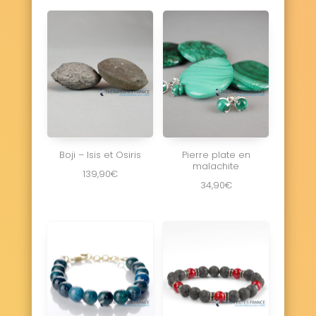
Boji – Isis et Osiris
Pierre plate en
malachite
139,90
€
34,90
€