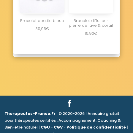
Bracelet apatite bleue
Bracelet diffuseur
pierre de lave & corail
39,95
€
16,90
€
Therapeutes-France.Fr
| © 2020-2026 | Annuaire gratuit
pour thérapeutes certifiés : Accompagnement, Coaching &
Bien-être naturel |
CGU
-
CGV
-
Politique de confidentialité
|