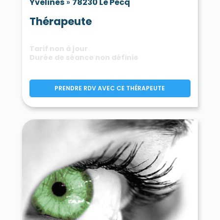
Yvelines
»
78230 Le Pecq
Thérapeute
Tarif non à jour
Durée de séance non définie
PRENDRE RDV AVEC CE THÉRAPEUTE