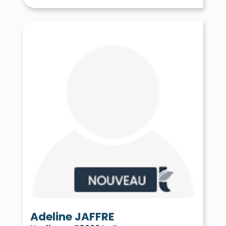
Tessancourt-sur-Aubette 78250
Thiverval-Grignon 78850
Thoiry 78770
Tilly 78790
Toussus-le-Noble 78117
Trappes 78190
Le Tremblay-sur-Mauldre 78490
Triel-sur-Seine 78510
Vaux-sur-Seine 78740
Vélizy-Villacoublay 78140
Verneuil-sur-Seine 78480
Vernouillet 78540
La Verrière 78320
Versailles 78000
Vert 78930
Le Vésinet 78110
Vicq 78490
Vieille-Église-en-Yvelines 78125
La Villeneuve-en-Chevrie 78270
Villennes-sur-Seine 78670
Villepreux 78450
Villette 78930
Villiers-le-Mahieu 78770
Villiers-Saint-Frédéric 78640
Viroflay 78220
Voisins-le-Bretonneux 78960
Adeline JAFFRE