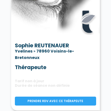
Sophie REUTENAUER
Yvelines
»
78960 Voisins-le-
Bretonneux
Thérapeute
Tarif non à jour
Durée de séance non définie
PRENDRE RDV AVEC CE THÉRAPEUTE