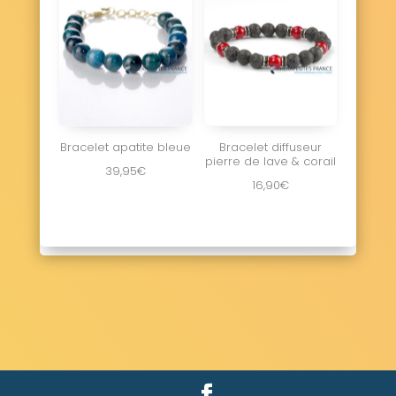
Bracelet apatite bleue
Bracelet diffuseur
pierre de lave & corail
39,95
€
16,90
€