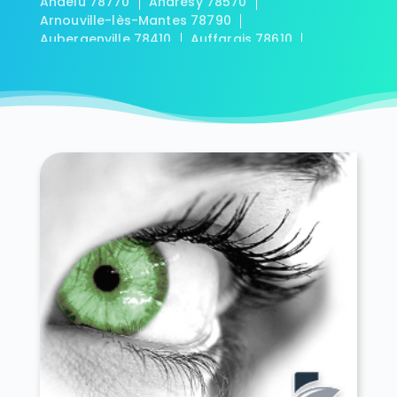
Andelu 78770
Andrésy 78570
Arnouville-lès-Mantes 78790
Aubergenville 78410
Auffargis 78610
Auffreville-Brasseuil 78930
Aulnay-sur-Mauldre 78126
Auteuil 78770
Autouillet 78770
Bailly 78870
Bazainville 78550
Bazemont 78580
Bazoches-sur-Guyonne 78490
Béhoust 78910
Bennecourt 78270
Beynes 78650
Blaru 78270
Boinville-en-Mantois 78930
Boinville-le-Gaillard 78660
Boinvilliers 78200
Bois-d'Arcy 78390
Boissets 78910
La Boissière-École 78125
Boissy-Mauvoisin 78200
Boissy-sans-Avoir 78490
Bonnelles 78830
Bonnières-sur-Seine 78270
Bouafle 78410
Bougival 78380
Bourdonné 78113
Breuil-Bois-Robert 78930
Bréval 78980
Les Bréviaires 78610
Brueil-en-Vexin 78440
Buc 78530
Buchelay 78200
Bullion 78830
Carrières-sous-Poissy 78955