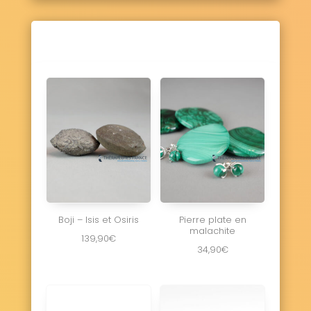
Boji – Isis et Osiris
Pierre plate en
malachite
139,90
€
34,90
€