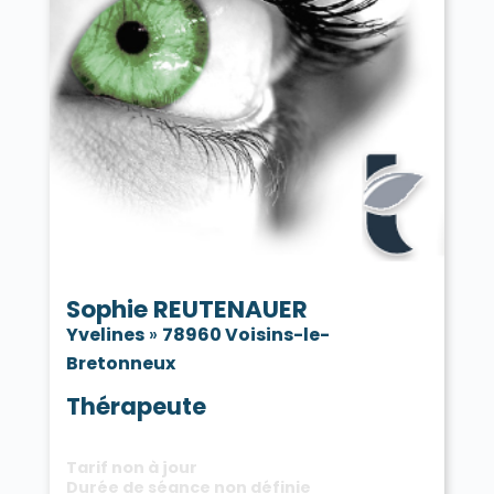
Sophie REUTENAUER
Yvelines
»
78960 Voisins-le-
Bretonneux
Thérapeute
Tarif non à jour
Durée de séance non définie