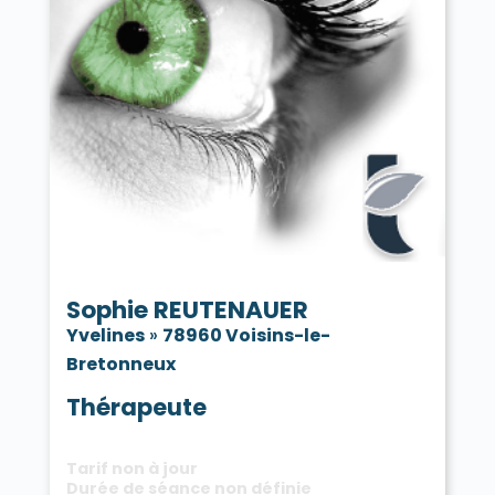
Sophie REUTENAUER
Yvelines
»
78960 Voisins-le-
Bretonneux
Thérapeute
Tarif non à jour
Durée de séance non définie