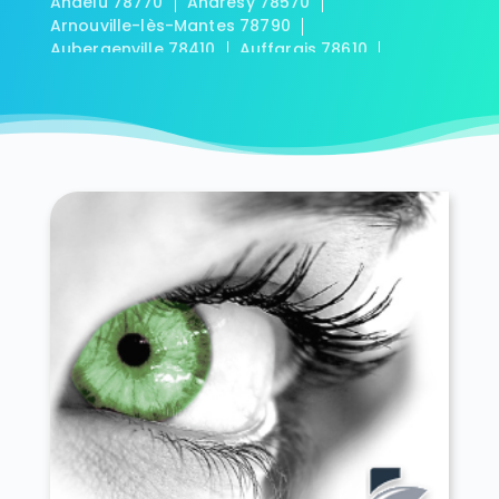
Andelu 78770
Andrésy 78570
Arnouville-lès-Mantes 78790
Aubergenville 78410
Auffargis 78610
Auffreville-Brasseuil 78930
Aulnay-sur-Mauldre 78126
Auteuil 78770
Autouillet 78770
Bailly 78870
Bazainville 78550
Bazemont 78580
Bazoches-sur-Guyonne 78490
Béhoust 78910
Bennecourt 78270
Beynes 78650
Blaru 78270
Boinville-en-Mantois 78930
Boinville-le-Gaillard 78660
Boinvilliers 78200
Bois-d'Arcy 78390
Boissets 78910
La Boissière-École 78125
Boissy-Mauvoisin 78200
Boissy-sans-Avoir 78490
Bonnelles 78830
Bonnières-sur-Seine 78270
Bouafle 78410
Bougival 78380
Bourdonné 78113
Breuil-Bois-Robert 78930
Bréval 78980
Les Bréviaires 78610
Brueil-en-Vexin 78440
Buc 78530
Buchelay 78200
Bullion 78830
Carrières-sous-Poissy 78955