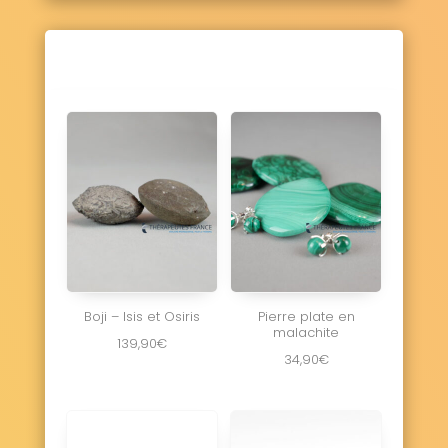
Boji – Isis et Osiris
Pierre plate en
malachite
139,90
€
34,90
€