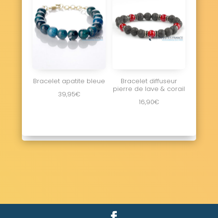
Bracelet apatite bleue
Bracelet diffuseur
pierre de lave & corail
39,95
€
16,90
€