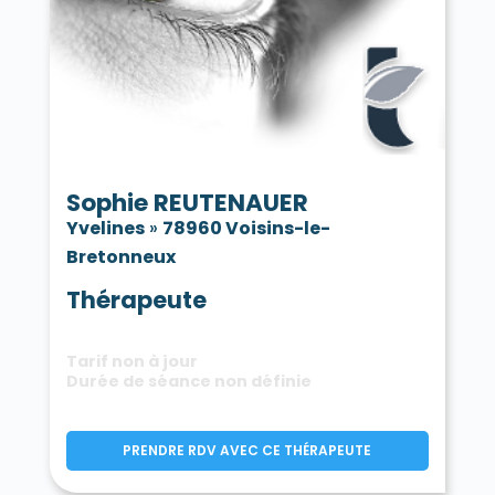
Sophie REUTENAUER
Yvelines
»
78960 Voisins-le-
Bretonneux
Thérapeute
Tarif non à jour
Durée de séance non définie
PRENDRE RDV AVEC CE THÉRAPEUTE