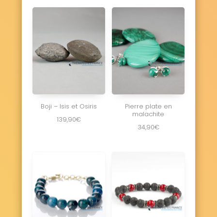
Boji – Isis et Osiris
Pierre plate en
malachite
139,90
€
34,90
€