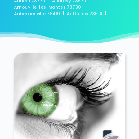
Andelu 78770
Andrésy 78570
Arnouville-lès-Mantes 78790
Aubergenville 78410
Auffargis 78610
Auffreville-Brasseuil 78930
Aulnay-sur-Mauldre 78126
Auteuil 78770
Autouillet 78770
Bailly 78870
Bazainville 78550
Bazemont 78580
Bazoches-sur-Guyonne 78490
Béhoust 78910
Bennecourt 78270
Beynes 78650
Blaru 78270
Boinville-en-Mantois 78930
Boinville-le-Gaillard 78660
Boinvilliers 78200
Bois-d'Arcy 78390
Boissets 78910
La Boissière-École 78125
Boissy-Mauvoisin 78200
Boissy-sans-Avoir 78490
Bonnelles 78830
Bonnières-sur-Seine 78270
Bouafle 78410
Bougival 78380
Bourdonné 78113
Breuil-Bois-Robert 78930
Bréval 78980
Les Bréviaires 78610
Brueil-en-Vexin 78440
Buc 78530
Buchelay 78200
Bullion 78830
Carrières-sous-Poissy 78955