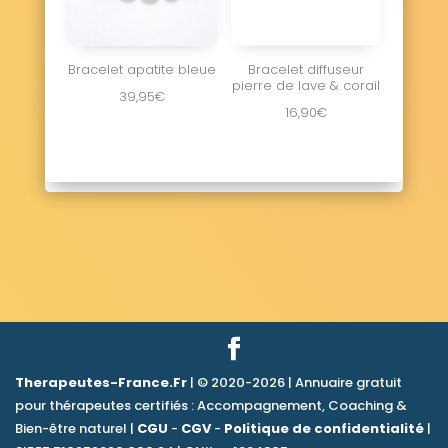
Bracelet apatite bleue
Bracelet diffuseur
pierre de lave & corail
39,95
€
16,90
€
Therapeutes-France.Fr
| © 2020-2026 | Annuaire gratuit
pour thérapeutes certifiés : Accompagnement, Coaching &
Bien-être naturel |
CGU
-
CGV
-
Politique de confidentialité
|