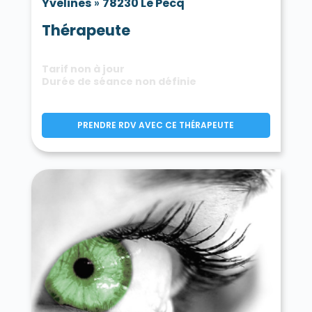
Yvelines
»
78230 Le Pecq
Thérapeute
Tarif non à jour
Durée de séance non définie
PRENDRE RDV AVEC CE THÉRAPEUTE