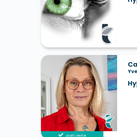
Ca
Yve
Hy
profil vérifié