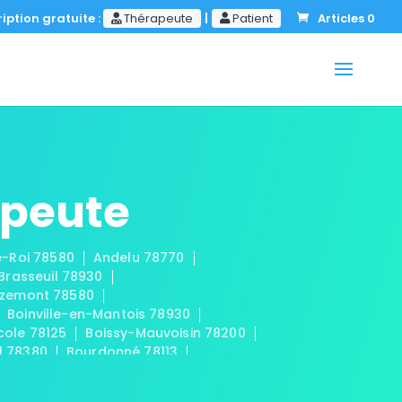
iption gratuite :
Thérapeute
|
Patient
Articles 0
apeute
le-Roi 78580
Andelu 78770
-Brasseuil 78930
zemont 78580
Boinville-en-Mantois 78930
cole 78125
Boissy-Mauvoisin 78200
l 78380
Bourdonné 78113
Buchelay 78200
Bullion 78830
aint-Cloud 78170