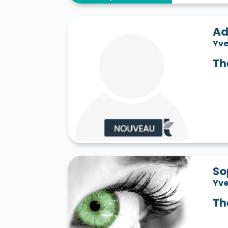
Ad
Yve
Th
So
Yve
Th