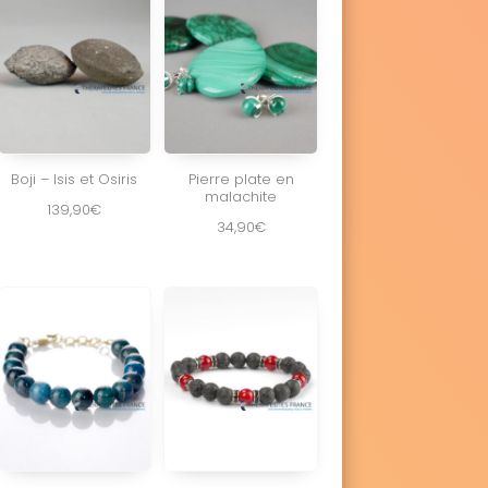
Boji – Isis et Osiris
Pierre plate en
malachite
139,90
€
34,90
€