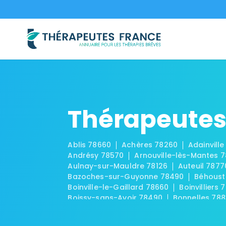
Thérapeutes 
Ablis 78660
Achères 78260
Adainville
Andrésy 78570
Arnouville-lès-Mantes 
Aulnay-sur-Mauldre 78126
Auteuil 7877
Bazoches-sur-Guyonne 78490
Béhoust
Boinville-le-Gaillard 78660
Boinvilliers 
Boissy-sans-Avoir 78490
Bonnelles 78
Breuil-Bois-Robert 78930
Bréval 78980
Carrières-sous-Poissy 78955
Carrières