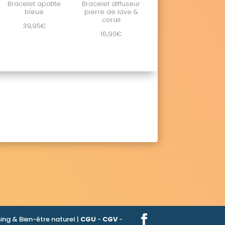
Bracelet apatite
Bracelet diffuseur
bleue
pierre de lave &
corail
39,95
€
16,90
€
ng & Bien-être naturel |
CGU
-
CGV
-