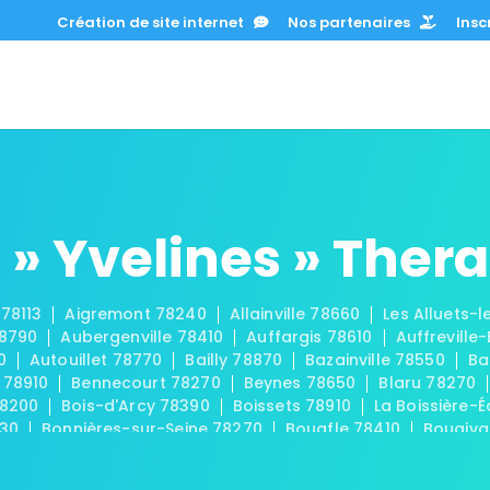
Création de site internet
Nos partenaires
Inscr
» Yvelines » Ther
 78113
Aigremont 78240
Allainville 78660
Les Alluets-
78790
Aubergenville 78410
Auffargis 78610
Auffreville
0
Autouillet 78770
Bailly 78870
Bazainville 78550
Ba
 78910
Bennecourt 78270
Beynes 78650
Blaru 78270
78200
Bois-d'Arcy 78390
Boissets 78910
La Boissière-É
830
Bonnières-sur-Seine 78270
Bouafle 78410
Bougiva
Les Bréviaires 78610
Brueil-en-Vexin 78440
Buc 78530
-sur-Seine 78420
La Celle-les-Bordes 78720
La Celle-S