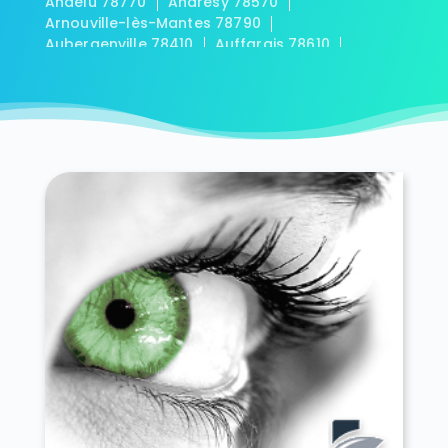
Andelu 78770
Andrésy 78570
Arnouville-lès-Mantes 78790
Aubergenville 78410
Auffargis 78610
Auffreville-Brasseuil 78930
Aulnay-sur-Mauldre 78126
Auteuil 78770
Autouillet 78770
Bailly 78870
Bazainville 78550
Bazemont 78580
Bazoches-sur-Guyonne 78490
Béhoust 78910
Bennecourt 78270
Beynes 78650
Blaru 78270
Boinville-en-Mantois 78930
Boinville-le-Gaillard 78660
Boinvilliers 78200
Bois-d'Arcy 78390
Boissets 78910
La Boissière-École 78125
Boissy-Mauvoisin 78200
Boissy-sans-Avoir 78490
Bonnelles 78830
Bonnières-sur-Seine 78270
Bouafle 78410
Bougival 78380
Bourdonné 78113
Breuil-Bois-Robert 78930
Bréval 78980
Les Bréviaires 78610
Brueil-en-Vexin 78440
Buc 78530
Buchelay 78200
Bullion 78830
Carrières-sous-Poissy 78955