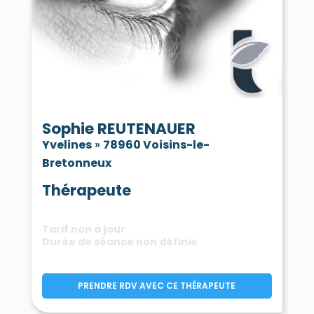
Sophie REUTENAUER
Yvelines
»
78960 Voisins-le-
Bretonneux
Thérapeute
Tarif non à jour
Durée de séance non définie
PRENDRE RDV AVEC CE THÉRAPEUTE