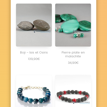
Boji – Isis et Osiris
Pierre plate en
malachite
139,90
€
34,90
€