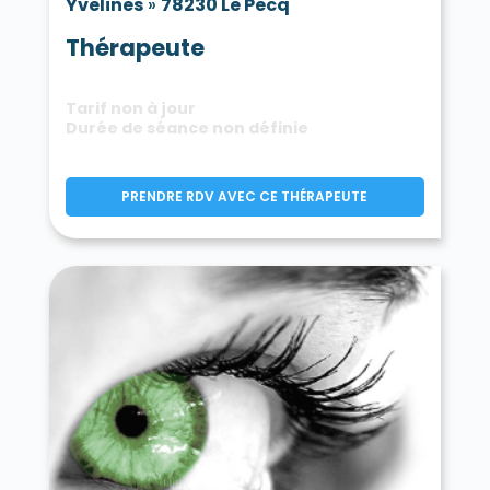
Yvelines
»
78230 Le Pecq
Thérapeute
Tarif non à jour
Durée de séance non définie
PRENDRE RDV AVEC CE THÉRAPEUTE