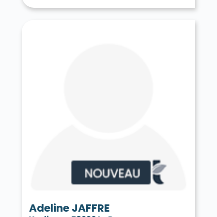
Tessancourt-sur-Aubette 78250
Thiverval-Grignon 78850
Thoiry 78770
Tilly 78790
Toussus-le-Noble 78117
Trappes 78190
Le Tremblay-sur-Mauldre 78490
Triel-sur-Seine 78510
Vaux-sur-Seine 78740
Vélizy-Villacoublay 78140
Verneuil-sur-Seine 78480
Vernouillet 78540
La Verrière 78320
Versailles 78000
Vert 78930
Le Vésinet 78110
Vicq 78490
Vieille-Église-en-Yvelines 78125
La Villeneuve-en-Chevrie 78270
Villennes-sur-Seine 78670
Villepreux 78450
Villette 78930
Villiers-le-Mahieu 78770
Villiers-Saint-Frédéric 78640
Viroflay 78220
Voisins-le-Bretonneux 78960
Adeline JAFFRE