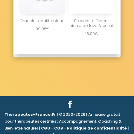
Bracelet apatite bleue
Bracelet diffuseur
pierre de lave & corail
39,95
€
16,90
€
Therapeutes-France.Fr
| © 2020-2026 | Annuaire gratuit
pour thérapeutes certifiés : Accompagnement, Coaching &
Bien-être naturel |
CGU
-
CGV
-
Politique de confidentialité
|