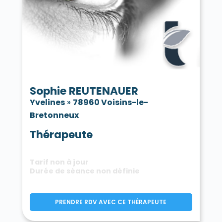
Sophie REUTENAUER
Yvelines
»
78960 Voisins-le-
Bretonneux
Thérapeute
Tarif non à jour
Durée de séance non définie
PRENDRE RDV AVEC CE THÉRAPEUTE