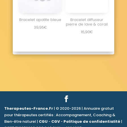
Bracelet apatite bleue
Bracelet diffuseur
pierre de lave & corail
39,95
€
16,90
€
Therapeutes-France.Fr
| © 2020-2026 | Annuaire gratuit
pour thérapeutes certifiés : Accompagnement, Coaching &
Bien-être naturel |
CGU
-
CGV
-
Politique de confidentialité
|