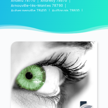
Andelu 78770
Andrésy 78570
Arnouville-lès-Mantes 78790
Aubergenville 78410
Auffargis 78610
Auffreville-Brasseuil 78930
Aulnay-sur-Mauldre 78126
Auteuil 78770
Autouillet 78770
Bailly 78870
Bazainville 78550
Bazemont 78580
Bazoches-sur-Guyonne 78490
Béhoust 78910
Bennecourt 78270
Beynes 78650
Blaru 78270
Boinville-en-Mantois 78930
Boinville-le-Gaillard 78660
Boinvilliers 78200
Bois-d'Arcy 78390
Boissets 78910
La Boissière-École 78125
Boissy-Mauvoisin 78200
Boissy-sans-Avoir 78490
Bonnelles 78830
Bonnières-sur-Seine 78270
Bouafle 78410
Bougival 78380
Bourdonné 78113
Breuil-Bois-Robert 78930
Bréval 78980
Les Bréviaires 78610
Brueil-en-Vexin 78440
Buc 78530
Buchelay 78200
Bullion 78830
Carrières-sous-Poissy 78955