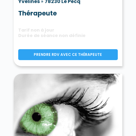
Yvelines
»
78230 Le Pecq
Thérapeute
Tarif non à jour
Durée de séance non définie
PRENDRE RDV AVEC CE THÉRAPEUTE