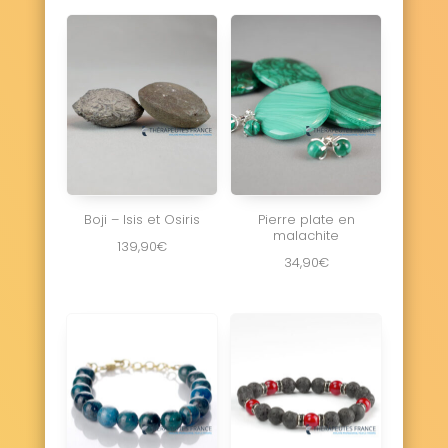
Boji – Isis et Osiris
Pierre plate en
malachite
139,90
€
34,90
€