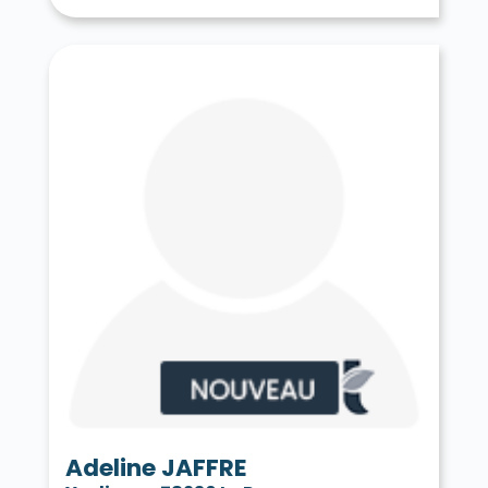
Tessancourt-sur-Aubette 78250
Thiverval-Grignon 78850
Thoiry 78770
Tilly 78790
Toussus-le-Noble 78117
Trappes 78190
Le Tremblay-sur-Mauldre 78490
Triel-sur-Seine 78510
Vaux-sur-Seine 78740
Vélizy-Villacoublay 78140
Verneuil-sur-Seine 78480
Vernouillet 78540
La Verrière 78320
Versailles 78000
Vert 78930
Le Vésinet 78110
Vicq 78490
Vieille-Église-en-Yvelines 78125
La Villeneuve-en-Chevrie 78270
Villennes-sur-Seine 78670
Villepreux 78450
Villette 78930
Villiers-le-Mahieu 78770
Villiers-Saint-Frédéric 78640
Viroflay 78220
Voisins-le-Bretonneux 78960
Adeline JAFFRE