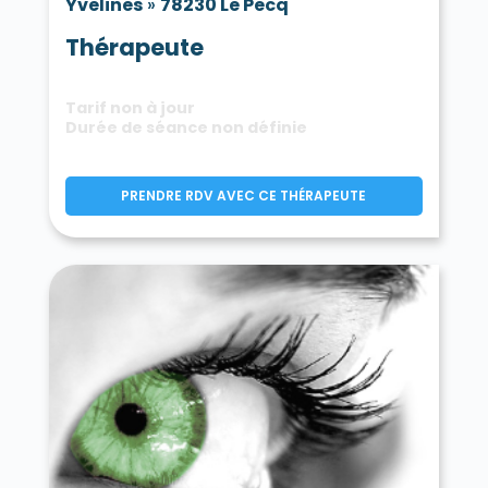
Yvelines
»
78230 Le Pecq
Thérapeute
Tarif non à jour
Durée de séance non définie
PRENDRE RDV AVEC CE THÉRAPEUTE