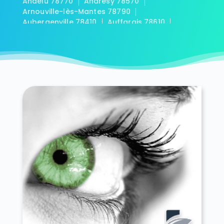
Andelu 78770
Andrésy 78570
Arnouville-lès-Mantes 78790
Aubergenville 78410
Auffargis 78610
Auffreville-Brasseuil 78930
Aulnay-sur-Mauldre 78126
Auteuil 78770
Autouillet 78770
Bailly 78870
Bazainville 78550
Bazemont 78580
Bazoches-sur-Guyonne 78490
Béhoust 78910
Bennecourt 78270
Beynes 78650
Blaru 78270
Boinville-en-Mantois 78930
Boinville-le-Gaillard 78660
Boinvilliers 78200
Bois-d'Arcy 78390
Boissets 78910
La Boissière-École 78125
Boissy-Mauvoisin 78200
Boissy-sans-Avoir 78490
Bonnelles 78830
Bonnières-sur-Seine 78270
Bouafle 78410
Bougival 78380
Bourdonné 78113
Breuil-Bois-Robert 78930
Bréval 78980
Les Bréviaires 78610
Brueil-en-Vexin 78440
Buc 78530
Buchelay 78200
Bullion 78830
Carrières-sous-Poissy 78955