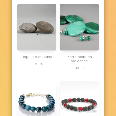
Boji – Isis et Osiris
Pierre plate en
malachite
139,90
€
34,90
€