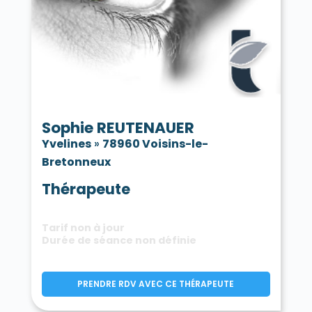
Sophie REUTENAUER
Yvelines
»
78960 Voisins-le-
Bretonneux
Thérapeute
Tarif non à jour
Durée de séance non définie
PRENDRE RDV AVEC CE THÉRAPEUTE