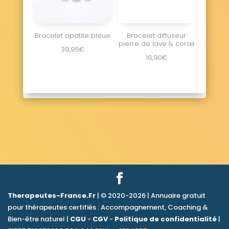
Bracelet apatite bleue
Bracelet diffuseur
pierre de lave & corail
39,95
€
16,90
€
Therapeutes-France.Fr
| © 2020-2026 | Annuaire gratuit
pour thérapeutes certifiés : Accompagnement, Coaching &
Bien-être naturel |
CGU
-
CGV
-
Politique de confidentialité
|