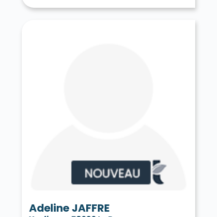
Tessancourt-sur-Aubette 78250
Thiverval-Grignon 78850
Thoiry 78770
Tilly 78790
Toussus-le-Noble 78117
Trappes 78190
Le Tremblay-sur-Mauldre 78490
Triel-sur-Seine 78510
Vaux-sur-Seine 78740
Vélizy-Villacoublay 78140
Verneuil-sur-Seine 78480
Vernouillet 78540
La Verrière 78320
Versailles 78000
Vert 78930
Le Vésinet 78110
Vicq 78490
Vieille-Église-en-Yvelines 78125
La Villeneuve-en-Chevrie 78270
Villennes-sur-Seine 78670
Villepreux 78450
Villette 78930
Villiers-le-Mahieu 78770
Villiers-Saint-Frédéric 78640
Viroflay 78220
Voisins-le-Bretonneux 78960
Adeline JAFFRE