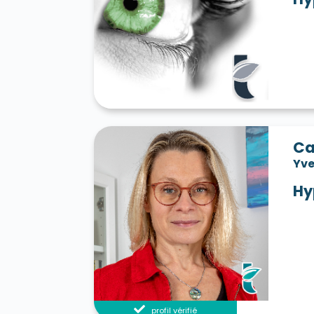
Ca
Yve
Hy
profil vérifié