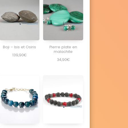
Boji – Isis et Osiris
Pierre plate en
malachite
139,90
€
34,90
€