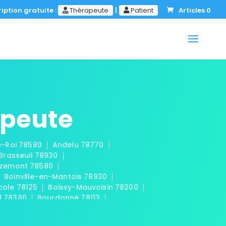
iption gratuite :
Thérapeute
|
Patient
Articles 0
apeute
le-Roi 78580
Andelu 78770
-Brasseuil 78930
zemont 78580
Boinville-en-Mantois 78930
cole 78125
Boissy-Mauvoisin 78200
l 78380
Bourdonné 78113
Buchelay 78200
Bullion 78830
aint-Cloud 78170