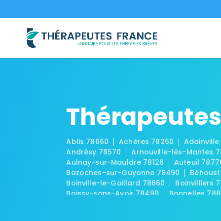
Thérapeutes 
Ablis 78660
Achères 78260
Adainville
Andrésy 78570
Arnouville-lès-Mantes 
Aulnay-sur-Mauldre 78126
Auteuil 7877
Bazoches-sur-Guyonne 78490
Béhoust
Boinville-le-Gaillard 78660
Boinvilliers 
Boissy-sans-Avoir 78490
Bonnelles 78
Breuil-Bois-Robert 78930
Bréval 78980
Carrières-sous-Poissy 78955
Carrières