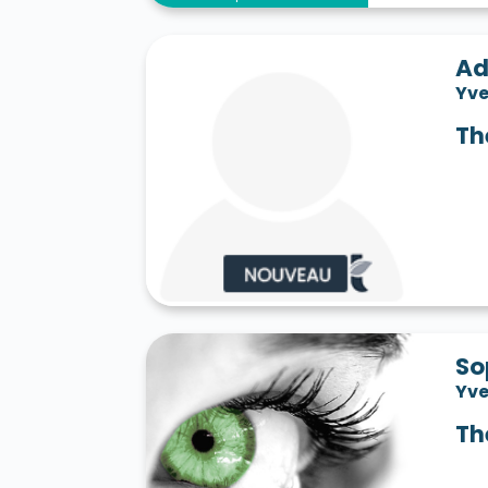
Ad
Yve
Th
So
Yve
Th