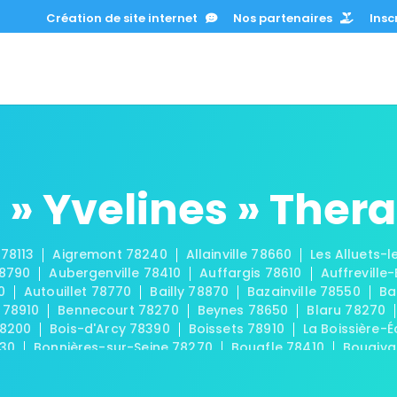
Création de site internet
Nos partenaires
Inscr
» Yvelines » Ther
 78113
Aigremont 78240
Allainville 78660
Les Alluets-
78790
Aubergenville 78410
Auffargis 78610
Auffreville
0
Autouillet 78770
Bailly 78870
Bazainville 78550
Ba
 78910
Bennecourt 78270
Beynes 78650
Blaru 78270
78200
Bois-d'Arcy 78390
Boissets 78910
La Boissière-É
830
Bonnières-sur-Seine 78270
Bouafle 78410
Bougiva
Les Bréviaires 78610
Brueil-en-Vexin 78440
Buc 78530
-sur-Seine 78420
La Celle-les-Bordes 78720
La Celle-S