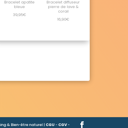
Bracelet apatite
Bracelet diffuseur
bleue
pierre de lave &
corail
39,95
€
16,90
€
ng & Bien-être naturel |
CGU
-
CGV
-