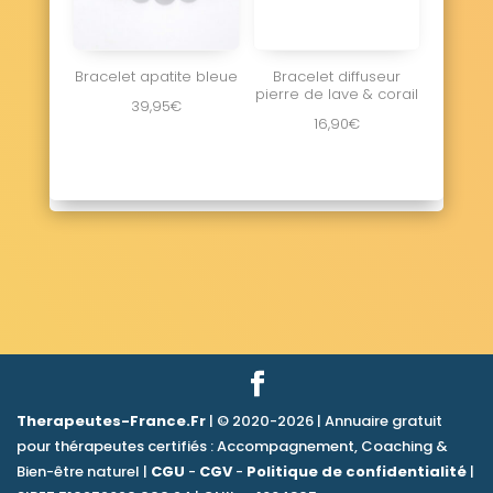
Bracelet apatite bleue
Bracelet diffuseur
pierre de lave & corail
39,95
€
16,90
€
Therapeutes-France.Fr
| © 2020-2026 | Annuaire gratuit
pour thérapeutes certifiés : Accompagnement, Coaching &
Bien-être naturel |
CGU
-
CGV
-
Politique de confidentialité
|