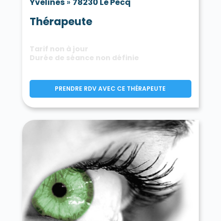
Yvelines
»
78230 Le Pecq
Thérapeute
Tarif non à jour
Durée de séance non définie
PRENDRE RDV AVEC CE THÉRAPEUTE