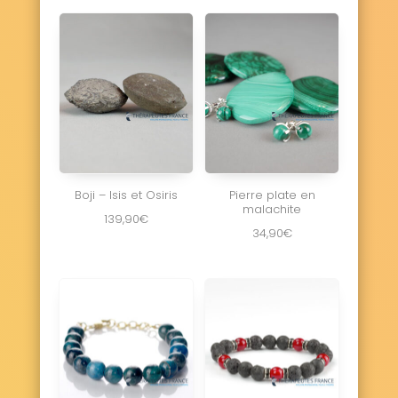
Boji – Isis et Osiris
Pierre plate en
malachite
139,90
€
34,90
€