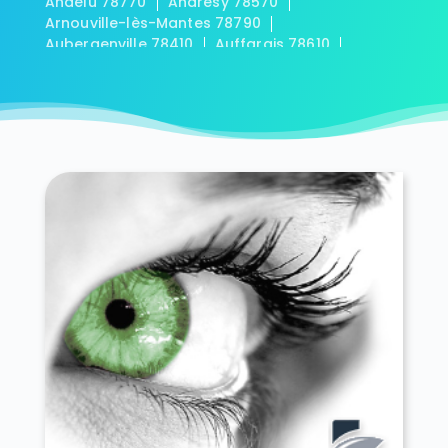
Andelu 78770
Andrésy 78570
Arnouville-lès-Mantes 78790
Aubergenville 78410
Auffargis 78610
Auffreville-Brasseuil 78930
Aulnay-sur-Mauldre 78126
Auteuil 78770
Autouillet 78770
Bailly 78870
Bazainville 78550
Bazemont 78580
Bazoches-sur-Guyonne 78490
Béhoust 78910
Bennecourt 78270
Beynes 78650
Blaru 78270
Boinville-en-Mantois 78930
Boinville-le-Gaillard 78660
Boinvilliers 78200
Bois-d'Arcy 78390
Boissets 78910
La Boissière-École 78125
Boissy-Mauvoisin 78200
Boissy-sans-Avoir 78490
Bonnelles 78830
Bonnières-sur-Seine 78270
Bouafle 78410
Bougival 78380
Bourdonné 78113
Breuil-Bois-Robert 78930
Bréval 78980
Les Bréviaires 78610
Brueil-en-Vexin 78440
Buc 78530
Buchelay 78200
Bullion 78830
Carrières-sous-Poissy 78955