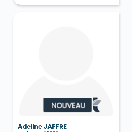
Tessancourt-sur-Aubette 78250
Thiverval-Grignon 78850
Thoiry 78770
Tilly 78790
Toussus-le-Noble 78117
Trappes 78190
Le Tremblay-sur-Mauldre 78490
Triel-sur-Seine 78510
Vaux-sur-Seine 78740
Vélizy-Villacoublay 78140
Verneuil-sur-Seine 78480
Vernouillet 78540
La Verrière 78320
Versailles 78000
Vert 78930
Le Vésinet 78110
Vicq 78490
Vieille-Église-en-Yvelines 78125
La Villeneuve-en-Chevrie 78270
Villennes-sur-Seine 78670
Villepreux 78450
Villette 78930
Villiers-le-Mahieu 78770
Villiers-Saint-Frédéric 78640
Viroflay 78220
Voisins-le-Bretonneux 78960
Adeline JAFFRE