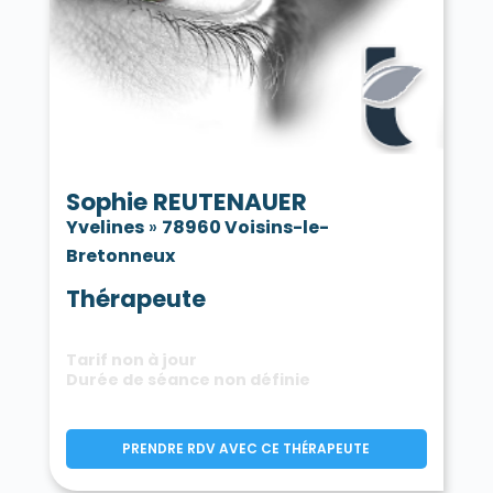
Sophie REUTENAUER
Yvelines
»
78960 Voisins-le-
Bretonneux
Thérapeute
Tarif non à jour
Durée de séance non définie
PRENDRE RDV AVEC CE THÉRAPEUTE