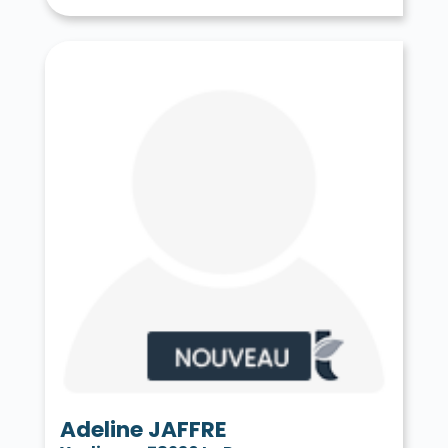
Tessancourt-sur-Aubette 78250
Thiverval-Grignon 78850
Thoiry 78770
Tilly 78790
Toussus-le-Noble 78117
Trappes 78190
Le Tremblay-sur-Mauldre 78490
Triel-sur-Seine 78510
Vaux-sur-Seine 78740
Vélizy-Villacoublay 78140
Verneuil-sur-Seine 78480
Vernouillet 78540
La Verrière 78320
Versailles 78000
Vert 78930
Le Vésinet 78110
Vicq 78490
Vieille-Église-en-Yvelines 78125
La Villeneuve-en-Chevrie 78270
Villennes-sur-Seine 78670
Villepreux 78450
Villette 78930
Villiers-le-Mahieu 78770
Villiers-Saint-Frédéric 78640
Viroflay 78220
Voisins-le-Bretonneux 78960
Adeline JAFFRE