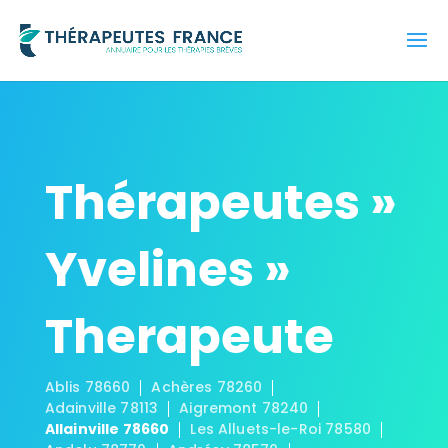
Thérapeutes »
Yvelines »
Therapeute
Ablis 78660
Achères 78260
Adainville 78113
Aigremont 78240
Allainville 78660
Les Alluets-le-Roi 78580