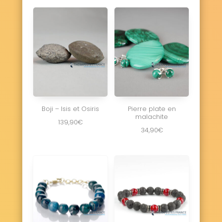
Boji – Isis et Osiris
Pierre plate en
malachite
139,90
€
34,90
€