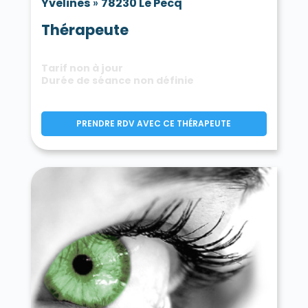
Yvelines
»
78230 Le Pecq
Thérapeute
Tarif non à jour
Durée de séance non définie
PRENDRE RDV AVEC CE THÉRAPEUTE