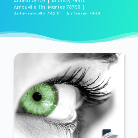
Andelu 78770
Andrésy 78570
Arnouville-lès-Mantes 78790
Aubergenville 78410
Auffargis 78610
Auffreville-Brasseuil 78930
Aulnay-sur-Mauldre 78126
Auteuil 78770
Autouillet 78770
Bailly 78870
Bazainville 78550
Bazemont 78580
Bazoches-sur-Guyonne 78490
Béhoust 78910
Bennecourt 78270
Beynes 78650
Blaru 78270
Boinville-en-Mantois 78930
Boinville-le-Gaillard 78660
Boinvilliers 78200
Bois-d'Arcy 78390
Boissets 78910
La Boissière-École 78125
Boissy-Mauvoisin 78200
Boissy-sans-Avoir 78490
Bonnelles 78830
Bonnières-sur-Seine 78270
Bouafle 78410
Bougival 78380
Bourdonné 78113
Breuil-Bois-Robert 78930
Bréval 78980
Les Bréviaires 78610
Brueil-en-Vexin 78440
Buc 78530
Buchelay 78200
Bullion 78830
Carrières-sous-Poissy 78955