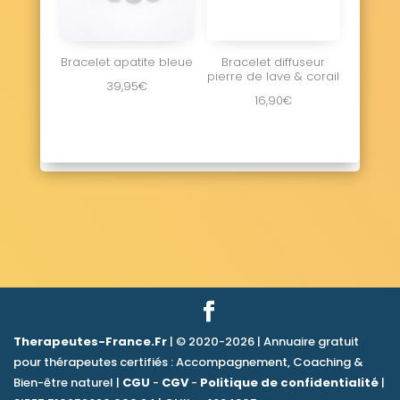
Bracelet apatite bleue
Bracelet diffuseur
pierre de lave & corail
39,95
€
16,90
€
Therapeutes-France.Fr
| © 2020-2026 | Annuaire gratuit
pour thérapeutes certifiés : Accompagnement, Coaching &
Bien-être naturel |
CGU
-
CGV
-
Politique de confidentialité
|