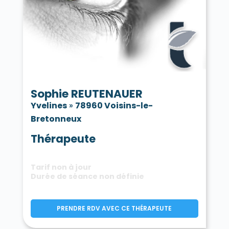
Sophie REUTENAUER
Yvelines
»
78960 Voisins-le-
Bretonneux
Thérapeute
Tarif non à jour
Durée de séance non définie
PRENDRE RDV AVEC CE THÉRAPEUTE