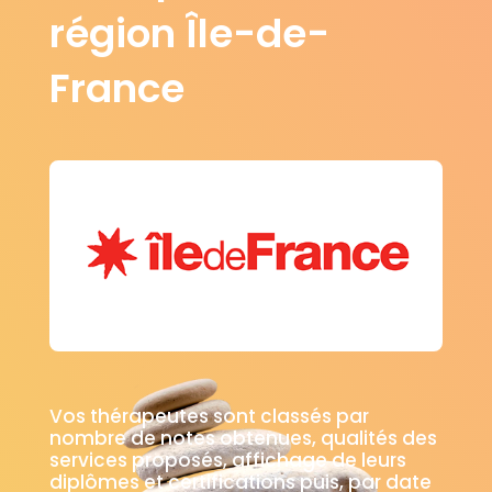
région Île-de-
France
Vos thérapeutes sont classés par
nombre de notes obtenues, qualités des
services proposés, affichage de leurs
diplômes et certifications puis, par date