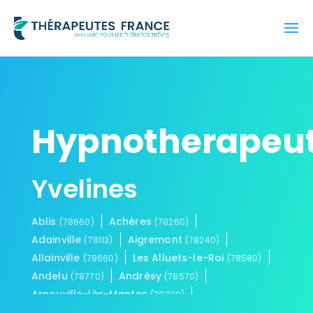
Hypnotherapeu
Yvelines
Ablis
Achères
(78660)
(78260)
Adainville
Aigremont
(78113)
(78240)
Allainville
Les Alluets-le-Roi
(78660)
(78580)
Andelu
Andrésy
(78770)
(78570)
Arnouville-lès-Mantes
(78790)
Aubergenville
Auffargis