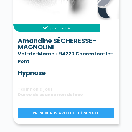
profil vérifié
Amandine SÉCHERESSE-
MAGNOLINI
Val-de-Marne
»
94220 Charenton-le-
Pont
Hypnose
Tarif non à jour
Durée de séance non définie
PRENDRE RDV AVEC CE THÉRAPEUTE