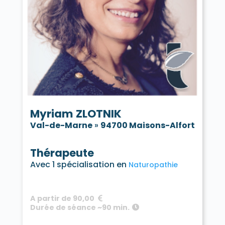
Saint-Mandé 94160
Saint-Maur-des-Fossés 94100
Saint-Maur-des-Fossés 94210
Saint-Maurice 94410
Santeny 94440
Sucy-en-Brie 94370
Thiais 94320
Valenton 94460
Villecresnes 94440
Villejuif 94800
Villeneuve-le-Roi 94290
Villeneuve-Saint-Georges 94190
Villiers-sur-Marne 94350
Vincennes 94300
Vitry-sur-Seine 94400
Myriam ZLOTNIK
Val-de-Marne
»
94700 Maisons-Alfort
Thérapeute
Avec 1 spécialisation en
Naturopathie
A partir de 90,00
Durée de séance ~90 min.