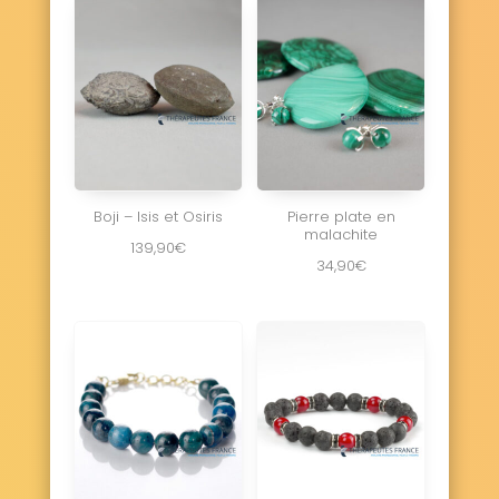
Boji – Isis et Osiris
Pierre plate en
malachite
139,90
€
34,90
€