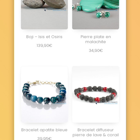
Boji – Isis et Osiris
Pierre plate en
malachite
139,90
€
34,90
€
Bracelet apatite bleue
Bracelet diffuseur
pierre de lave & corail
39,95
€