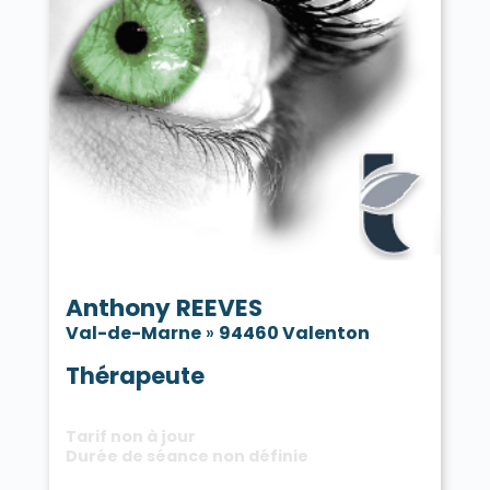
Anthony REEVES
Val-de-Marne
»
94460 Valenton
Thérapeute
Tarif non à jour
Durée de séance non définie