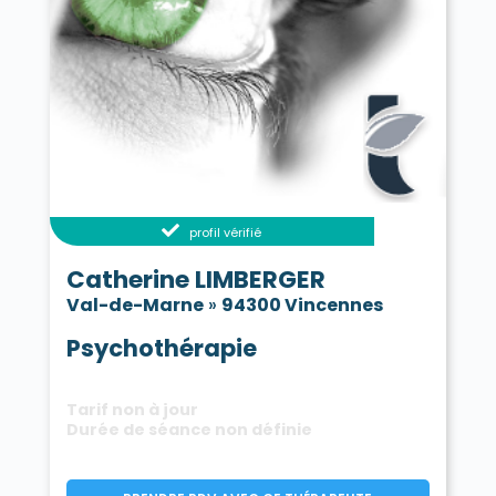
Saint-Mandé 94160
Saint-Maur-des-Fossés 94100
Saint-Maur-des-Fossés 94210
Saint-Maurice 94410
Santeny 94440
Sucy-en-Brie 94370
Thiais 94320
Valenton 94460
Villecresnes 94440
Villejuif 94800
Villeneuve-le-Roi 94290
Villeneuve-Saint-Georges 94190
Villiers-sur-Marne 94350
Vincennes 94300
Vitry-sur-Seine 94400
profil vérifié
Catherine LIMBERGER
Val-de-Marne
»
94300 Vincennes
Psychothérapie
Tarif non à jour
Durée de séance non définie