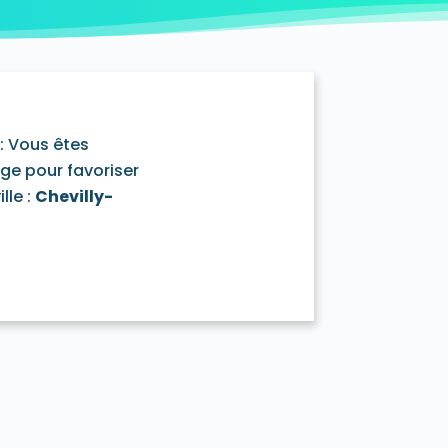
illiers-sur-Marne 94350
: Vous êtes
age pour favoriser
lle :
Chevilly-