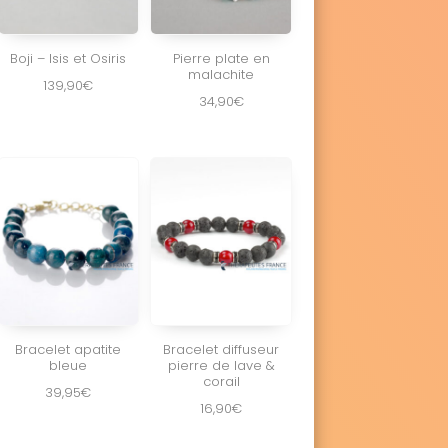
Boji – Isis et Osiris
Pierre plate en
malachite
139,90
€
34,90
€
Bracelet apatite
Bracelet diffuseur
bleue
pierre de lave &
corail
39,95
€
16,90
€