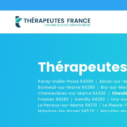
Thérapeutes
Paray-Vieille-Poste 94390
Ablon-sur-S
Bonneuil-sur-Marne 94380
Bry-sur-Ma
Chennevières-sur-Marne 94430
Chevil
Fresnes 94260
Gentilly 94250
Ivry-su
Le Perreux-sur-Marne 94170
Le Plessis-
Mandres-les-Roses 94520
Marolles-en
Ormesson-sur-Marne 94490
Périgny 9
Saint-Maur-des-Fossés 94210
Saint-Ma