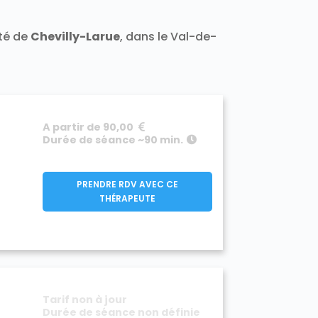
ité de
Chevilly-Larue
, dans le Val-de-
A partir de 90,00
Durée de séance ~90 min.
PRENDRE RDV AVEC CE
THÉRAPEUTE
Tarif non à jour
Durée de séance non définie