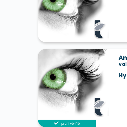
Am
Va
Hy
profil vérifié