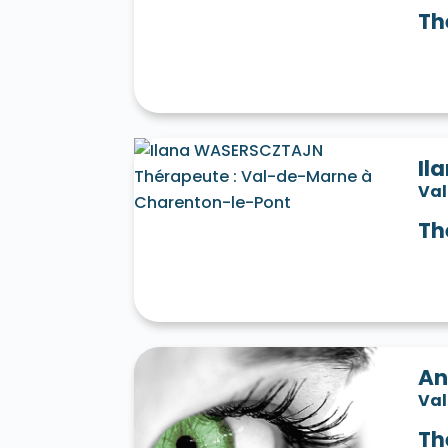
Th
Il
Va
Th
An
Va
Th