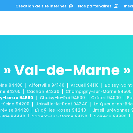
Création de site internet
Nos partenaires
Inscr
 » Val-de-Marne »
eine 94480
Alfortville 94140
Arcueil 94110
Boissy-Sain
rne 94360
Cachan 94230
Champigny-sur-Marne 94500
ly-Larue 94550
Choisy-le-Roi 94600
Créteil 94000
Fo
r-Seine 94200
Joinville-le-Pont 94340
La Queue-en-Brie
Trévise 94420
L'Haÿ-les-Roses 94240
Limeil-Brévannes
-Brie 94440
Nogent-sur-Marne 94130
Noiseau 94880
4520
Rungis 94150
Saint-Mandé 94160
Saint-Maur-des
urice 94410
Santeny 94440
Sucy-en-Brie 94370
Thiai