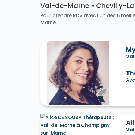
Val-de-Marne » Chevilly-L
Pour prendre RDV avec l'un des 5 meille
Marne
My
Va
Th
Ave
Al
Va