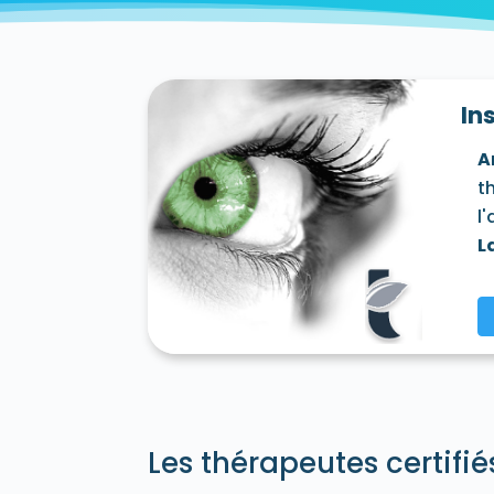
Villecresnes 94440
Villejuif 94800
Vil
Vincennes 94300
Vitry-sur-Seine 94400
In
A
t
l
L
Les thérapeutes certifi