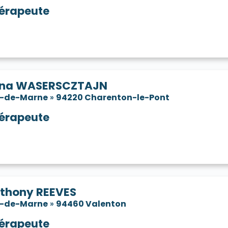
érapeute
ana WASERSCZTAJN
l-de-Marne
»
94220 Charenton-le-Pont
érapeute
thony REEVES
l-de-Marne
»
94460 Valenton
érapeute