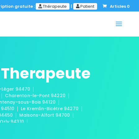
iption gratuite :
Thérapeute
|
Patient
Articles 0
 Therapeute
t-Léger 94470
Charenton-le-Pont 94220
ntenay-sous-Bois 94120
 94510
Le Kremlin-Bicêtre 94270
 94450
Maisons-Alfort 94700
Orly 94310
-Fossés 94100
s 94320
Valenton 94460