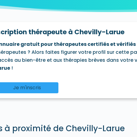
leneuve-le-Roi 94290
Villeneuve-Saint-Georges 94190
V
scription thérapeute à Chevilly-Larue
nnuaire gratuit pour thérapeutes certifiés et vérifiés
hérapeutes ? Alors faites figurer votre profil sur cette p
'accès au bien-être et aux thérapies brèves dans votre vi
arue
!
Je m'inscris
és à proximité de Chevilly-Larue