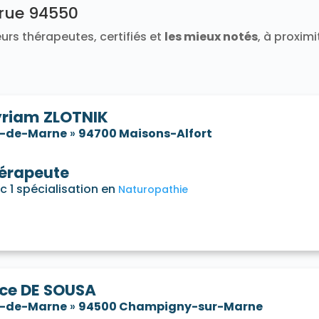
arue 94550
urs thérapeutes, certifiés et
les mieux notés
, à proxim
riam ZLOTNIK
l-de-Marne
»
94700 Maisons-Alfort
érapeute
c 1 spécialisation en
Naturopathie
ice DE SOUSA
l-de-Marne
»
94500 Champigny-sur-Marne