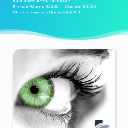
Bonneuil-sur-Marne 94380
Bry-sur-Marne 94360
Cachan 94230
Champigny-sur-Marne 94500
Charenton-le-Pont 94220
Chennevières-sur-Marne 94430
Chevilly-Larue 94550
Choisy-le-Roi 94600
Créteil 94000
Fontenay-sous-Bois 94120
Fresnes 94260
Gentilly 94250
Ivry-sur-Seine 94200
Joinville-le-Pont 94340
La Queue-en-Brie 94510
Le Kremlin-Bicêtre 94270
Le Perreux-sur-Marne 94170
Le Plessis-Trévise 94420
L'Haÿ-les-Roses 94240
Limeil-Brévannes 94450
Maisons-Alfort 94700
Mandres-les-Roses 94520
Marolles-en-Brie 94440
Nogent-sur-Marne 94130
Noiseau 94880
Orly 94310
Ormesson-sur-Marne 94490
Périgny 94520
Rungis 94150