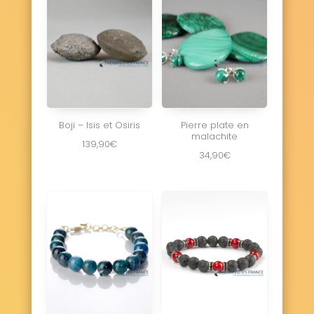
Boji – Isis et Osiris
Pierre plate en
malachite
139,90
€
34,90
€