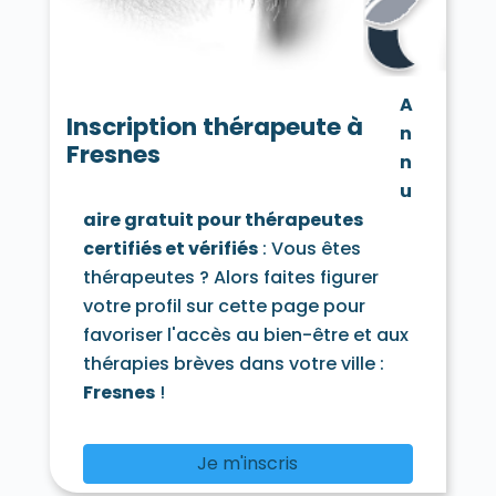
Saint-Mandé 94160
Saint-Maur-des-Fossés 94100
Saint-Maur-des-Fossés 94210
Saint-Maurice 94410
Santeny 94440
A
Sucy-en-Brie 94370
Thiais 94320
Inscription thérapeute à
n
Valenton 94460
Villecresnes 94440
Fresnes
Villejuif 94800
Villeneuve-le-Roi 94290
n
Villeneuve-Saint-Georges 94190
u
Villiers-sur-Marne 94350
Vincennes 94300
aire gratuit pour thérapeutes
Vitry-sur-Seine 94400
certifiés et vérifiés
: Vous êtes
thérapeutes ? Alors faites figurer
votre profil sur cette page pour
favoriser l'accès au bien-être et aux
thérapies brèves dans votre ville :
Fresnes
!
Je m'inscris