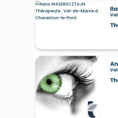
Il
Va
Th
An
Va
Th