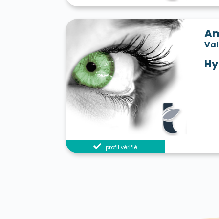
Am
Va
Hy
profil vérifié