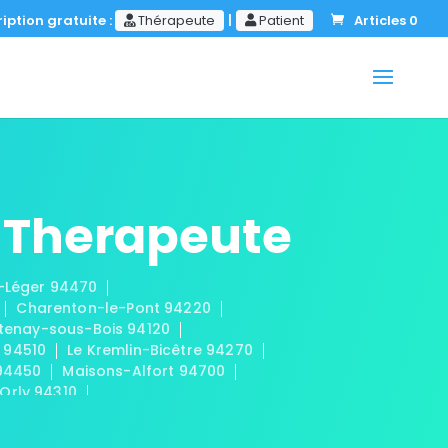
iption gratuite :
Thérapeute
|
Patient
Articles 0
 Therapeute
t-Léger 94470
Charenton-le-Pont 94220
tenay-sous-Bois 94120
 94510
Le Kremlin-Bicêtre 94270
 94450
Maisons-Alfort 94700
Orly 94310
-Fossés 94100
s 94320
Valenton 94460