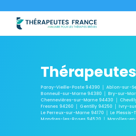
Thérapeutes
Paray-Vieille-Poste 94390
Ablon-sur-S
Bonneuil-sur-Marne 94380
Bry-sur-Ma
Chennevières-sur-Marne 94430
Chevil
Fresnes 94260
Gentilly 94250
Ivry-su
Le Perreux-sur-Marne 94170
Le Plessis-
Mandres-les-Roses 94520
Marolles-en
Ormesson-sur-Marne 94490
Périgny 9
Saint-Maur-des-Fossés 94210
Saint-Ma