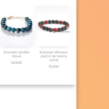
Bracelet apatite
Bracelet diffuseur
bleue
pierre de lave &
corail
39,95
€
16,90
€