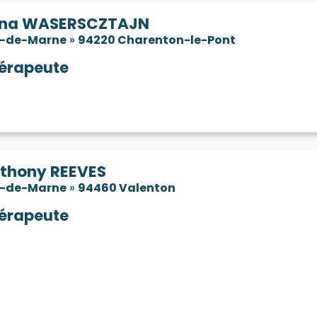
ana WASERSCZTAJN
l-de-Marne
»
94220 Charenton-le-Pont
érapeute
thony REEVES
l-de-Marne
»
94460 Valenton
érapeute