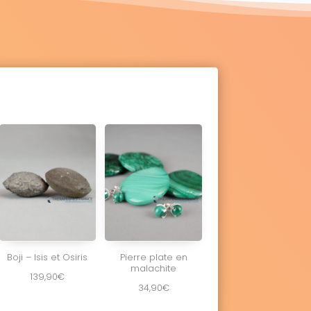
Boji – Isis et Osiris
Pierre plate en
malachite
139,90
€
34,90
€