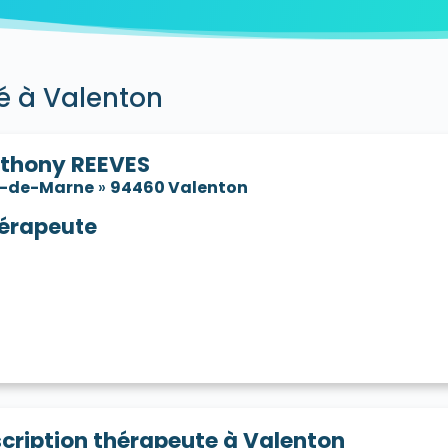
leneuve-le-Roi 94290
Villeneuve-Saint-Georges 94190
V
ié à Valenton
thony REEVES
l-de-Marne
»
94460 Valenton
érapeute
scription thérapeute à Valenton