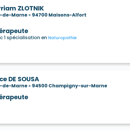
riam ZLOTNIK
l-de-Marne
»
94700 Maisons-Alfort
érapeute
c 1 spécialisation en
Naturopathie
ice DE SOUSA
l-de-Marne
»
94500 Champigny-sur-Marne
érapeute