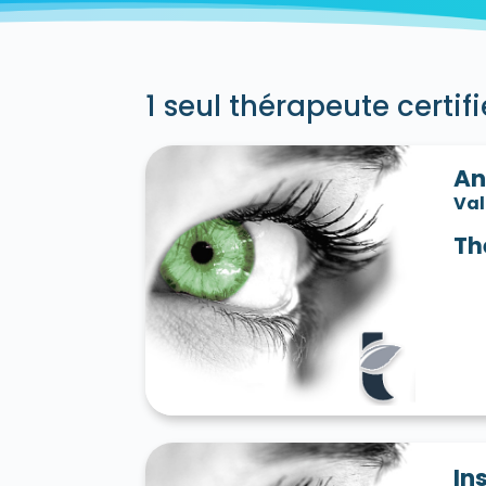
Villecresnes 94440
Villejuif 94800
Vil
Vincennes 94300
Vitry-sur-Seine 94400
1 seul thérapeute certif
An
Va
Th
In