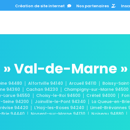
Création de site internet
Nos partenaires
Inscr
 » Val-de-Marne »
eine 94480
Alfortville 94140
Arcueil 94110
Boissy-Sain
rne 94360
Cachan 94230
Champigny-sur-Marne 94500
ly-Larue 94550
Choisy-le-Roi 94600
Créteil 94000
Fon
r-Seine 94200
Joinville-le-Pont 94340
La Queue-en-Brie
Trévise 94420
L'Haÿ-les-Roses 94240
Limeil-Brévannes
-Brie 94440
Nogent-sur-Marne 94130
Noiseau 94880
4520
Rungis 94150
Saint-Mandé 94160
Saint-Maur-des
urice 94410
Santeny 94440
Sucy-en-Brie 94370
Thiai