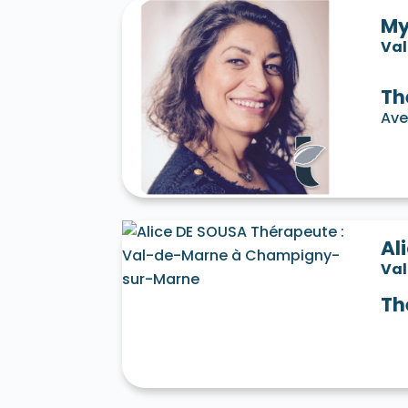
My
Va
Th
Ave
Al
Va
Th