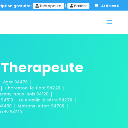
iption gratuite :
Thérapeute
|
Patient
Articles 0
 Therapeute
t-Léger 94470
Charenton-le-Pont 94220
tenay-sous-Bois 94120
 94510
Le Kremlin-Bicêtre 94270
 94450
Maisons-Alfort 94700
Orly 94310
-Fossés 94100
is 94320
Valenton 94460