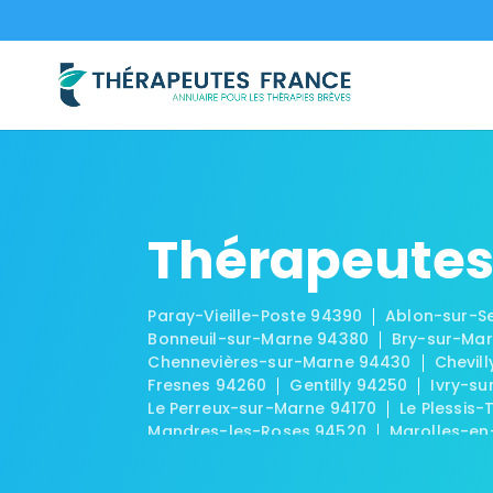
Thérapeutes
Paray-Vieille-Poste 94390
Ablon-sur-S
Bonneuil-sur-Marne 94380
Bry-sur-Ma
Chennevières-sur-Marne 94430
Chevil
Fresnes 94260
Gentilly 94250
Ivry-su
Le Perreux-sur-Marne 94170
Le Plessis-
Mandres-les-Roses 94520
Marolles-en
Ormesson-sur-Marne 94490
Périgny 9
Saint-Maur-des-Fossés 94210
Saint-M