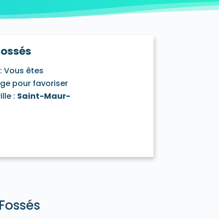
illiers-sur-Marne 94350
Fossés
: Vous êtes
age pour favoriser
lle :
Saint-Maur-
-Fossés