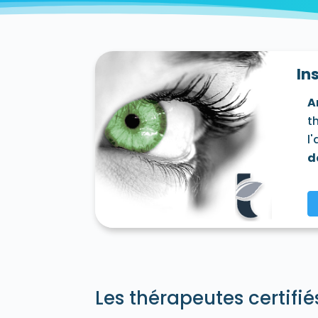
Villecresnes 94440
Villejuif 94800
Vil
Vincennes 94300
Vitry-sur-Seine 94400
In
A
t
l
d
Les thérapeutes certifi