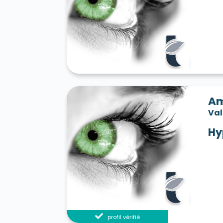
Am
Va
Hy
profil vérifié