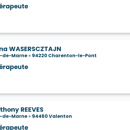
érapeute
ana WASERSCZTAJN
l-de-Marne
»
94220 Charenton-le-Pont
érapeute
thony REEVES
l-de-Marne
»
94460 Valenton
érapeute