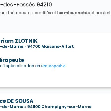
-des-Fossés 94210
urs thérapeutes, certifiés et
les mieux notés
, à proxim
riam ZLOTNIK
l-de-Marne
»
94700 Maisons-Alfort
érapeute
c 1 spécialisation en
Naturopathie
ice DE SOUSA
l-de-Marne
»
94500 Champigny-sur-Marne