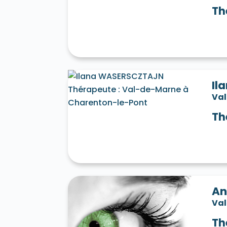
Th
Il
Va
Th
An
Va
Th