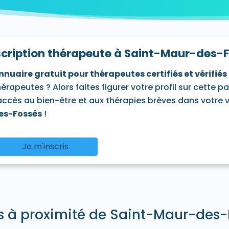
leneuve-le-Roi 94290
Villeneuve-Saint-Georges 94190
V
scription thérapeute à Saint-Maur-des-
nnuaire gratuit pour thérapeutes certifiés et vérifiés
hérapeutes ? Alors faites figurer votre profil sur cette p
'accès au bien-être et aux thérapies brèves dans votre vi
es-Fossés
!
Je m'inscris
és à proximité de Saint-Maur-des