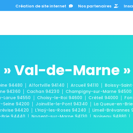
Création de site internet
Nos partenaires
Inscr
 » Val-de-Marne »
eine 94480
Alfortville 94140
Arcueil 94110
Boissy-Sain
rne 94360
Cachan 94230
Champigny-sur-Marne 94500
ly-Larue 94550
Choisy-le-Roi 94600
Créteil 94000
Fon
r-Seine 94200
Joinville-le-Pont 94340
La Queue-en-Brie
Trévise 94420
L'Haÿ-les-Roses 94240
Limeil-Brévannes
-Brie 94440
Nogent-sur-Marne 94130
Noiseau 94880
4520
Rungis 94150
Saint-Mandé 94160
Saint-Maur-des
aurice 94410
Santeny 94440
Sucy-en-Brie 94370
Thia