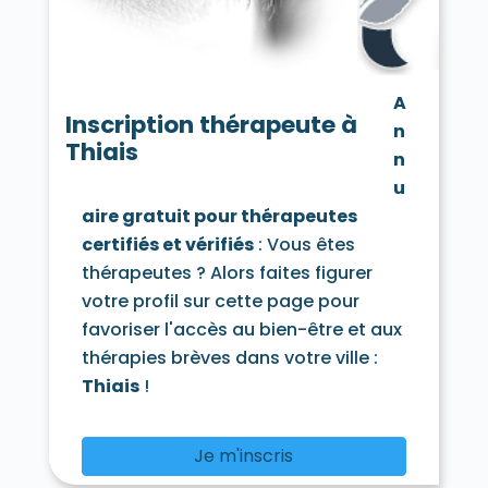
Saint-Mandé 94160
Saint-Maur-des-Fossés 94100
Saint-Maur-des-Fossés 94210
Saint-Maurice 94410
Santeny 94440
A
Sucy-en-Brie 94370
Thiais 94320
Inscription thérapeute à
n
Valenton 94460
Villecresnes 94440
Thiais
Villejuif 94800
Villeneuve-le-Roi 94290
n
Villeneuve-Saint-Georges 94190
u
Villiers-sur-Marne 94350
Vincennes 94300
aire gratuit pour thérapeutes
Vitry-sur-Seine 94400
certifiés et vérifiés
: Vous êtes
thérapeutes ? Alors faites figurer
votre profil sur cette page pour
favoriser l'accès au bien-être et aux
thérapies brèves dans votre ville :
Thiais
!
Je m'inscris