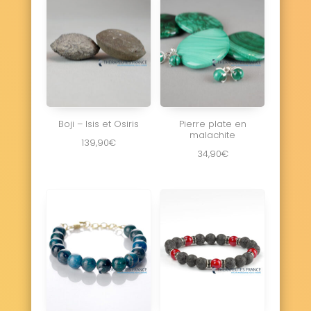
Boji – Isis et Osiris
Pierre plate en
malachite
139,90
€
34,90
€