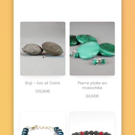
Boji – Isis et Osiris
Pierre plate en
malachite
139,90
€
34,90
€