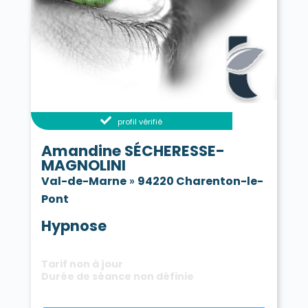
profil vérifié
Amandine SÉCHERESSE-
MAGNOLINI
Val-de-Marne
»
94220 Charenton-le-
Pont
Hypnose
Tarif non à jour
Durée de séance non définie