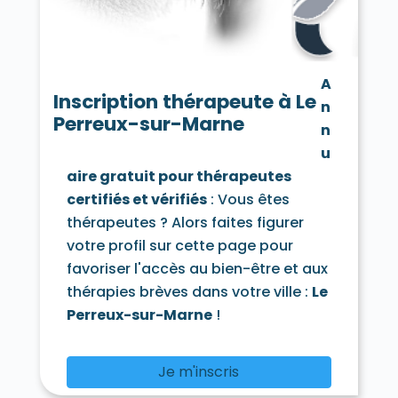
Saint-Mandé 94160
Saint-Maur-des-Fossés 94100
Saint-Maur-des-Fossés 94210
Saint-Maurice 94410
Santeny 94440
A
Sucy-en-Brie 94370
Thiais 94320
Inscription thérapeute à Le
n
Valenton 94460
Villecresnes 94440
Perreux-sur-Marne
Villejuif 94800
Villeneuve-le-Roi 94290
n
Villeneuve-Saint-Georges 94190
u
Villiers-sur-Marne 94350
Vincennes 94300
aire gratuit pour thérapeutes
Vitry-sur-Seine 94400
certifiés et vérifiés
: Vous êtes
thérapeutes ? Alors faites figurer
votre profil sur cette page pour
favoriser l'accès au bien-être et aux
thérapies brèves dans votre ville :
Le
Perreux-sur-Marne
!
Je m'inscris