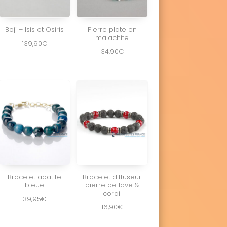
Boji – Isis et Osiris
Pierre plate en
malachite
139,90
€
34,90
€
Bracelet apatite
Bracelet diffuseur
bleue
pierre de lave &
corail
39,95
€
16,90
€