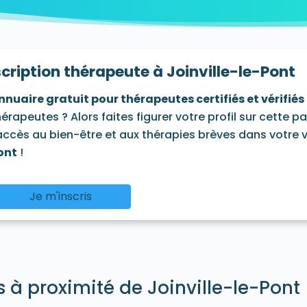
leneuve-le-Roi 94290
Villeneuve-Saint-Georges 94190
V
scription thérapeute à Joinville-le-Pont
nnuaire gratuit pour thérapeutes certifiés et vérifiés
hérapeutes ? Alors faites figurer votre profil sur cette p
'accès au bien-être et aux thérapies brèves dans votre vi
ont
!
Je m'inscris
s à proximité de Joinville-le-Pont