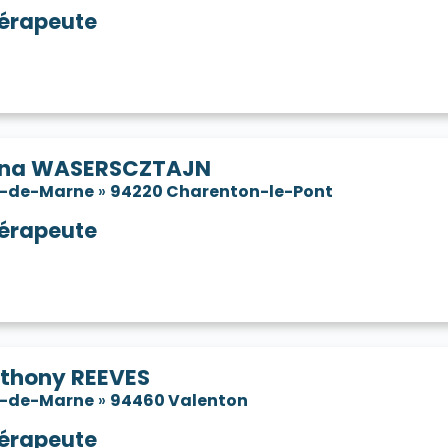
érapeute
ana WASERSCZTAJN
l-de-Marne
»
94220 Charenton-le-Pont
érapeute
thony REEVES
l-de-Marne
»
94460 Valenton
érapeute