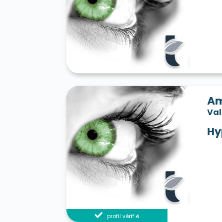
Am
Va
Hy
profil vérifié