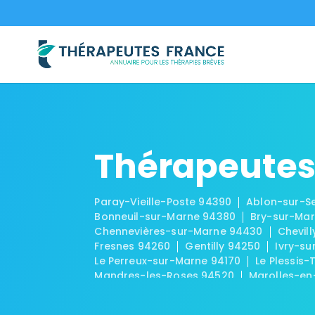
Thérapeutes
Paray-Vieille-Poste 94390
Ablon-sur-S
Bonneuil-sur-Marne 94380
Bry-sur-Ma
Chennevières-sur-Marne 94430
Chevil
Fresnes 94260
Gentilly 94250
Ivry-su
Le Perreux-sur-Marne 94170
Le Plessis-
Mandres-les-Roses 94520
Marolles-en
Ormesson-sur-Marne 94490
Périgny 9
Saint-Maur-des-Fossés 94210
Saint-Ma