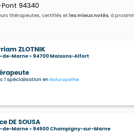
e-Pont 94340
urs thérapeutes, certifiés et
les mieux notés
, à proxim
riam ZLOTNIK
l-de-Marne
»
94700 Maisons-Alfort
érapeute
c 1 spécialisation en
Naturopathie
ice DE SOUSA
l-de-Marne
»
94500 Champigny-sur-Marne