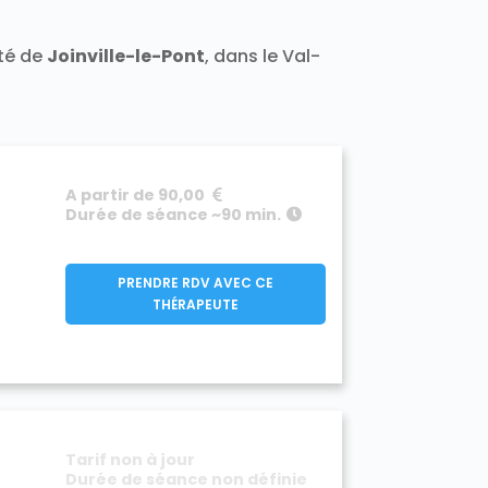
ité de
Joinville-le-Pont
, dans le Val-
A partir de 90,00
Durée de séance ~90 min.
PRENDRE RDV AVEC CE
THÉRAPEUTE
Tarif non à jour
Durée de séance non définie