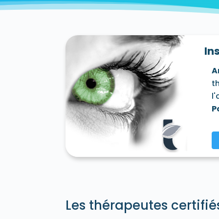
Villecresnes 94440
Villejuif 94800
Vil
Vincennes 94300
Vitry-sur-Seine 94400
In
A
t
l
P
Les thérapeutes certifié