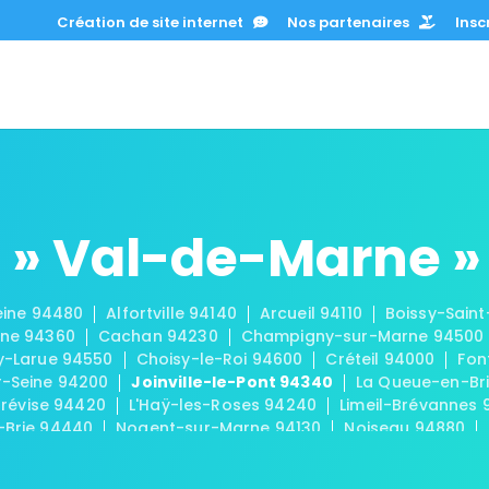
Création de site internet
Nos partenaires
Inscr
 » Val-de-Marne »
eine 94480
Alfortville 94140
Arcueil 94110
Boissy-Sain
rne 94360
Cachan 94230
Champigny-sur-Marne 94500
ly-Larue 94550
Choisy-le-Roi 94600
Créteil 94000
Fon
r-Seine 94200
Joinville-le-Pont 94340
La Queue-en-Bri
Trévise 94420
L'Haÿ-les-Roses 94240
Limeil-Brévannes
-Brie 94440
Nogent-sur-Marne 94130
Noiseau 94880
4520
Rungis 94150
Saint-Mandé 94160
Saint-Maur-des
urice 94410
Santeny 94440
Sucy-en-Brie 94370
Thiai