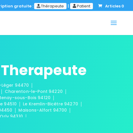
iption gratuite :
Thérapeute
|
Patient
Articles 0
 Therapeute
t-Léger 94470
Charenton-le-Pont 94220
tenay-sous-Bois 94120
e 94510
Le Kremlin-Bicêtre 94270
 94450
Maisons-Alfort 94700
Orly 94310
-Fossés 94100
s 94320
Valenton 94460