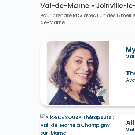
Val-de-Marne » Joinville-l
Pour prendre RDV avec l'un des 5 meille
de-Marne
My
Va
Th
Ave
Al
Va