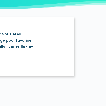
illiers-sur-Marne 94350
: Vous êtes
age pour favoriser
lle :
Joinville-le-