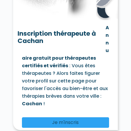
Saint-Mandé 94160
Saint-Maur-des-Fossés 94100
Saint-Maur-des-Fossés 94210
Saint-Maurice 94410
Santeny 94440
A
Sucy-en-Brie 94370
Thiais 94320
Inscription thérapeute à
n
Valenton 94460
Villecresnes 94440
Cachan
Villejuif 94800
Villeneuve-le-Roi 94290
n
Villeneuve-Saint-Georges 94190
u
Villiers-sur-Marne 94350
Vincennes 94300
aire gratuit pour thérapeutes
Vitry-sur-Seine 94400
certifiés et vérifiés
: Vous êtes
thérapeutes ? Alors faites figurer
votre profil sur cette page pour
favoriser l'accès au bien-être et aux
thérapies brèves dans votre ville :
Cachan
!
Je m'inscris