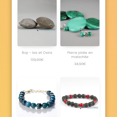
Boji – Isis et Osiris
Pierre plate en
malachite
139,90
€
34,90
€