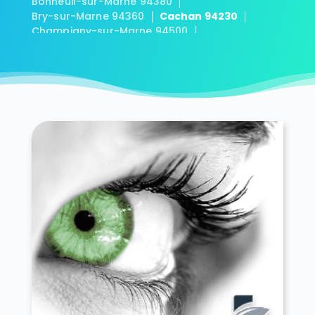
Bonneuil-sur-Marne 94380
Bry-sur-Marne 94360
Cachan 94230
Champigny-sur-Marne 94500
Charenton-le-Pont 94220
Chennevières-sur-Marne 94430
Chevilly-Larue 94550
Choisy-le-Roi 94600
Créteil 94000
Fontenay-sous-Bois 94120
Fresnes 94260
Gentilly 94250
Ivry-sur-Seine 94200
Joinville-le-Pont 94340
La Queue-en-Brie 94510
Le Kremlin-Bicêtre 94270
Le Perreux-sur-Marne 94170
Le Plessis-Trévise 94420
L'Haÿ-les-Roses 94240
Limeil-Brévannes 94450
Maisons-Alfort 94700
Mandres-les-Roses 94520
Marolles-en-Brie 94440
Nogent-sur-Marne 94130
Noiseau 94880
Orly 94310
Ormesson-sur-Marne 94490
Périgny 94520
Rungis 94150