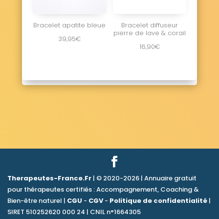
Bracelet apatite bleue
Bracelet diffuseur
pierre de lave & corail
39,95
€
16,90
€
Therapeutes-France.Fr
| © 2020-2026 | Annuaire gratuit
pour thérapeutes certifiés : Accompagnement, Coaching &
Bien-être naturel |
CGU
-
CGV
-
Politique de confidentialité
|
SIRET 510252620 000 24 | CNIL n°1664305