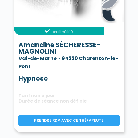
profil vérifié
Amandine SÉCHERESSE-
MAGNOLINI
Val-de-Marne
»
94220 Charenton-le-
Pont
Hypnose
Tarif non à jour
Durée de séance non définie
PRENDRE RDV AVEC CE THÉRAPEUTE