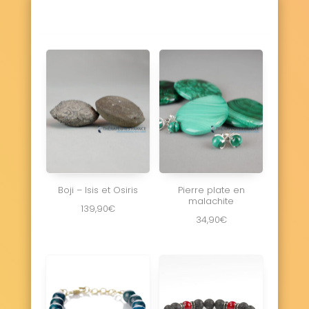
Boji – Isis et Osiris
Pierre plate en
malachite
139,90
€
34,90
€