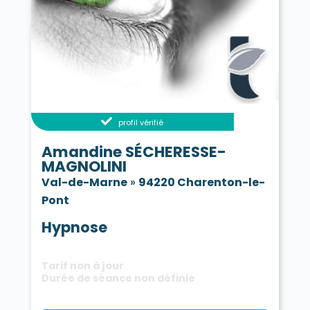
profil vérifié
Amandine SÉCHERESSE-
MAGNOLINI
Val-de-Marne
»
94220 Charenton-le-
Pont
Hypnose
Tarif non à jour
Durée de séance non définie