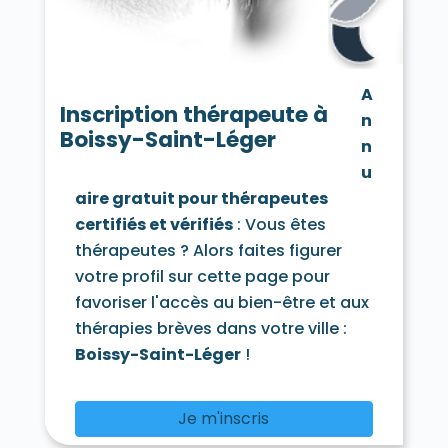
Saint-Mandé 94160
Saint-Maur-des-Fossés 94100
Saint-Maur-des-Fossés 94210
Saint-Maurice 94410
Santeny 94440
A
Sucy-en-Brie 94370
Thiais 94320
Inscription thérapeute à
n
Valenton 94460
Villecresnes 94440
Boissy-Saint-Léger
Villejuif 94800
Villeneuve-le-Roi 94290
n
Villeneuve-Saint-Georges 94190
u
Villiers-sur-Marne 94350
Vincennes 94300
aire gratuit pour thérapeutes
Vitry-sur-Seine 94400
certifiés et vérifiés
: Vous êtes
thérapeutes ? Alors faites figurer
votre profil sur cette page pour
favoriser l'accès au bien-être et aux
thérapies brèves dans votre ville :
Boissy-Saint-Léger
!
Je m'inscris