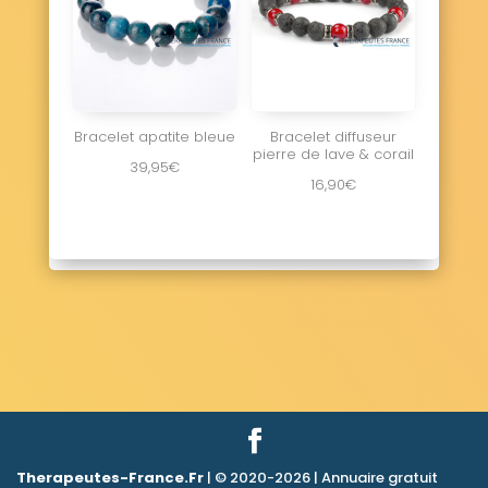
Bracelet apatite bleue
Bracelet diffuseur
pierre de lave & corail
39,95
€
16,90
€
Therapeutes-France.Fr
| © 2020-2026 | Annuaire gratuit