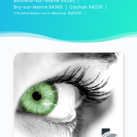
Bonneuil-sur-Marne 94380
Bry-sur-Marne 94360
Cachan 94230
Champigny-sur-Marne 94500
Charenton-le-Pont 94220
Chennevières-sur-Marne 94430
Chevilly-Larue 94550
Choisy-le-Roi 94600
Créteil 94000
Fontenay-sous-Bois 94120
Fresnes 94260
Gentilly 94250
Ivry-sur-Seine 94200
Joinville-le-Pont 94340
La Queue-en-Brie 94510
Le Kremlin-Bicêtre 94270
Le Perreux-sur-Marne 94170
Le Plessis-Trévise 94420
L'Haÿ-les-Roses 94240
Limeil-Brévannes 94450
Maisons-Alfort 94700
Mandres-les-Roses 94520
Marolles-en-Brie 94440
Nogent-sur-Marne 94130
Noiseau 94880
Orly 94310
Ormesson-sur-Marne 94490
Périgny 94520
Rungis 94150