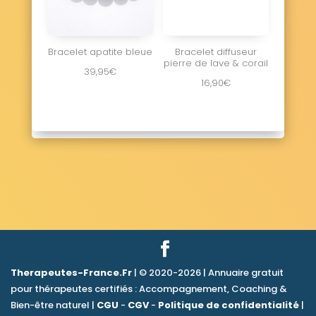
Bracelet apatite bleue
Bracelet diffuseur
pierre de lave & corail
39,95
€
16,90
€
Therapeutes-France.Fr
| © 2020-2026 | Annuaire gratuit
pour thérapeutes certifiés : Accompagnement, Coaching &
Bien-être naturel |
CGU
-
CGV
-
Politique de confidentialité
|