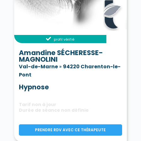
profil vérifié
Amandine SÉCHERESSE-
MAGNOLINI
Val-de-Marne
»
94220 Charenton-le-
Pont
Hypnose
Tarif non à jour
Durée de séance non définie
PRENDRE RDV AVEC CE THÉRAPEUTE