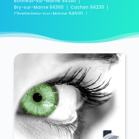
Bonneuil-sur-Marne 94380
Bry-sur-Marne 94360
Cachan 94230
Champigny-sur-Marne 94500
Charenton-le-Pont 94220
Chennevières-sur-Marne 94430
Chevilly-Larue 94550
Choisy-le-Roi 94600
Créteil 94000
Fontenay-sous-Bois 94120
Fresnes 94260
Gentilly 94250
Ivry-sur-Seine 94200
Joinville-le-Pont 94340
La Queue-en-Brie 94510
Le Kremlin-Bicêtre 94270
Le Perreux-sur-Marne 94170
Le Plessis-Trévise 94420
L'Haÿ-les-Roses 94240
Limeil-Brévannes 94450
Maisons-Alfort 94700
Mandres-les-Roses 94520
Marolles-en-Brie 94440
Nogent-sur-Marne 94130
Noiseau 94880
Orly 94310
Ormesson-sur-Marne 94490
Périgny 94520
Rungis 94150