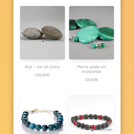
Boji – Isis et Osiris
Pierre plate en
malachite
139,90
€
34,90
€