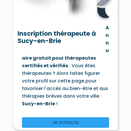
Saint-Mandé 94160
Saint-Maur-des-Fossés 94100
Saint-Maur-des-Fossés 94210
Saint-Maurice 94410
Santeny 94440
A
Sucy-en-Brie 94370
Thiais 94320
Inscription thérapeute à
n
Valenton 94460
Villecresnes 94440
Sucy-en-Brie
Villejuif 94800
Villeneuve-le-Roi 94290
n
Villeneuve-Saint-Georges 94190
u
Villiers-sur-Marne 94350
Vincennes 94300
aire gratuit pour thérapeutes
Vitry-sur-Seine 94400
certifiés et vérifiés
: Vous êtes
thérapeutes ? Alors faites figurer
votre profil sur cette page pour
favoriser l'accès au bien-être et aux
thérapies brèves dans votre ville :
Sucy-en-Brie
!
Je m'inscris