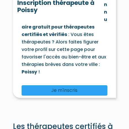
Hardricourt 78250
Hargeville 78790
Inscription thérapeute à
n
La Hauteville 78113
Herbeville 78580
Poissy
n
Hermeray 78125
Houdan 78550
Houilles 78800
Issou 78440
u
Jambville 78440
Jeufosse 78270
aire gratuit pour thérapeutes
Jouars-Pontchartrain 78760
certifiés et vérifiés
: Vous êtes
Jouy-en-Josas 78350
thérapeutes ? Alors faites figurer
Jouy-Mauvoisin 78200
Jumeauville 78580
votre profil sur cette page pour
Juziers 78820
Lainville-en-Vexin 78440
Lévis-Saint-Nom 78320
Limay 78520
favoriser l'accès au bien-être et aux
Limetz-Villez 78270
thérapies brèves dans votre ville :
Les Loges-en-Josas 78350
Poissy
!
Lommoye 78270
Longnes 78980
Longvilliers 78730
Louveciennes 78430
Magnanville 78200
Je m'inscris
Magny-les-Hameaux 78114
Maisons-Laffitte 78600
Mantes-la-Jolie 78200
Mantes-la-Ville 78711
Marcq 78770
Mareil-le-Guyon 78490
Mareil-Marly 78750
Les thérapeutes certifiés à
Mareil-sur-Mauldre 78124