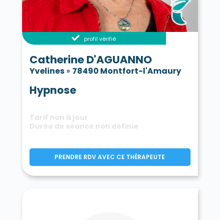
profil vérifié
Catherine D'AGUANNO
Yvelines
»
78490 Montfort-l'Amaury
Hypnose
Tarif non à jour
Durée de séance non définie
PRENDRE RDV AVEC CE THÉRAPEUTE